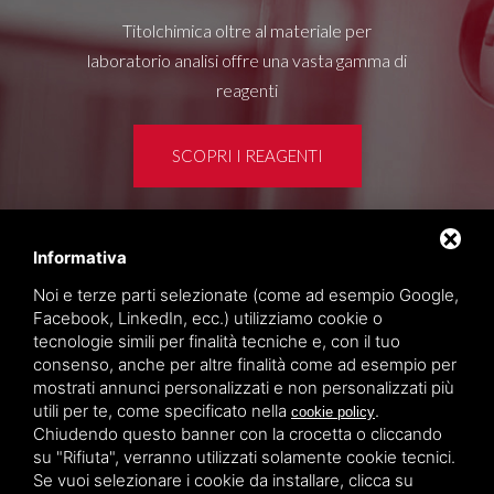
Titolchimica oltre al materiale per
laboratorio analisi offre una vasta gamma di
reagenti
SCOPRI I REAGENTI
Informativa
Area clienti
Noi e terze parti selezionate (come ad esempio Google,
Privacy policy
Facebook, LinkedIn, ecc.) utilizziamo cookie o
Sitemap
tecnologie simili per finalità tecniche e, con il tuo
consenso, anche per altre finalità come ad esempio per
mostrati annunci personalizzati e non personalizzati più
TITOLCHIMICA SPA - VIA DELL'ARTIGIANATO, 2
utili per te, come specificato nella
.
cookie policy
(MACROAREA) 45030 VILLAMARZANA (RO) ITALY,
Chiudendo questo banner con la crocetta o cliccando
TEL +39 0425 492644. P.I. 00748970290
su "Rifiuta", verranno utilizzati solamente cookie tecnici.
Se vuoi selezionare i cookie da installare, clicca su