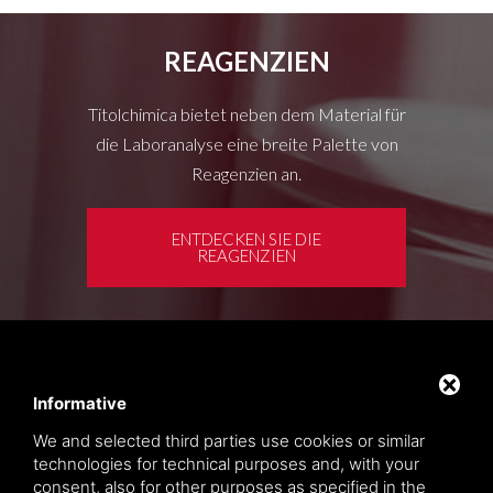
REAGENZIEN
Titolchimica bietet neben dem Material für
die Laboranalyse eine breite Palette von
Reagenzien an.
ENTDECKEN SIE DIE
REAGENZIEN
Kundenbereich
Privacy policy
Informative
Sitemap
We and selected third parties use cookies or similar
technologies for technical purposes and, with your
consent, also for other purposes as specified in the
TITOLCHIMICA SPA - VIA DELL'ARTIGIANATO, 2