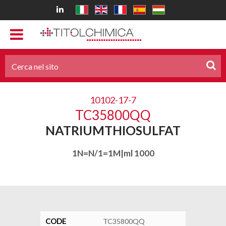
10102-17-7
TC35800QQ
NATRIUMTHIOSULFAT
1N=N/1=1M|ml 1000
CODE
TC35800QQ