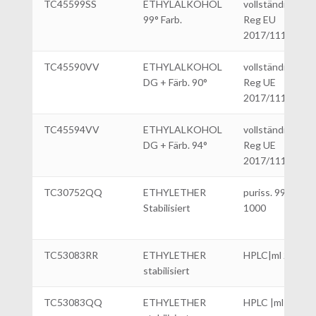
TC45599SS
ETHYLALKOHOL
vollständig dena
99° Farb.
Reg EU
2017/1112|L 5
TC45590VV
ETHYLALKOHOL
vollständig dena
DG + Färb. 90°
Reg UE
2017/1112|L.25
TC45594VV
ETHYLALKOHOL
vollständig dena
DG + Färb. 94°
Reg UE
2017/1112|L.25
TC30752QQ
ETHYLETHER
puriss. 99%|ml
Stabilisiert
1000
TC53083RR
ETHYLETHER
HPLC|ml 2500
stabilisiert
TC53083QQ
ETHYLETHER
HPLC |ml 1000