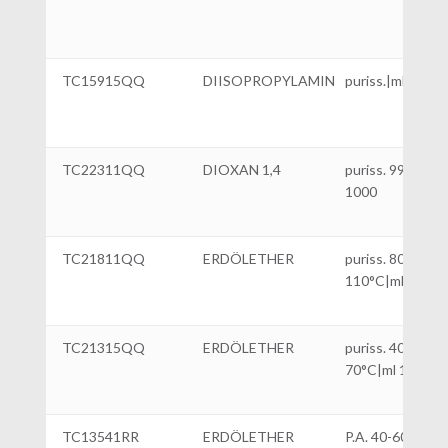
TC15915QQ
DIISOPROPYLAMIN
puriss.|ml 1000
TC22311QQ
DIOXAN 1,4
puriss. 99%|ml
1000
TC21811QQ
ERDÖLETHER
puriss. 80-
110°C|ml 1000
TC21315QQ
ERDÖLETHER
puriss. 40-
70°C|ml 1000
TC13541RR
ERDÖLETHER
P.A. 40-60°|ml