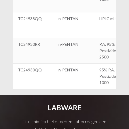
TC24938QQ
n-PENTAN
HPLC ml 1000
TC24930RR
n-PENTAN
P.A. 95% für
Pestiziden ml
2500
TC24930QQ
n-PENTAN
95% P.A.
Pestiziden|ml
1000
LABWARE
Titolchimica bietet neben Laborreagenzien