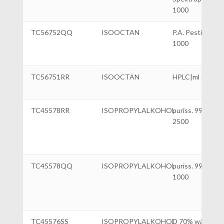
1000
TC56752QQ
ISOOCTAN
P.A. Pestiziden m
1000
TC56751RR
ISOOCTAN
HPLC|ml 2500
TC45578RR
ISOPROPYLALKOHOL
puriss. 99,5%|ml
2500
TC45578QQ
ISOPROPYLALKOHOL
puriss. 99,5%|ml
1000
TC45576SS
ISOPROPYLALKOHOL
D 70% wässrige