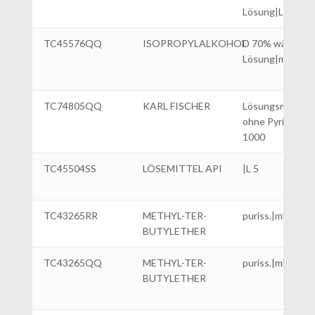
Lösung|L 5
TC45576QQ
ISOPROPYLALKOHOL
D 70% wässrige
Lösung|ml 1000
TC74805QQ
KARL FISCHER
Lösungsmittel
ohne Pyridin|ml
1000
TC45504SS
LÖSEMITTEL API
|L 5
TC43265RR
METHYL-TER-
puriss.|ml 2500
BUTYLETHER
TC43265QQ
METHYL-TER-
puriss.|ml 1000
BUTYLETHER