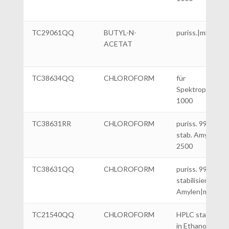
TC29061QQ
BUTYL-N-
puriss.|ml 1000
ACETAT
TC38634QQ
CHLOROFORM
für
Spektrophotome
1000
TC38631RR
CHLOROFORM
puriss. 99,5%
stab. Amylene|m
2500
TC38631QQ
CHLOROFORM
puriss. 99,5%
stabilisiertes
Amylen|ml 1
TC21540QQ
CHLOROFORM
HPLC stabilisier
in Ethanol|ml