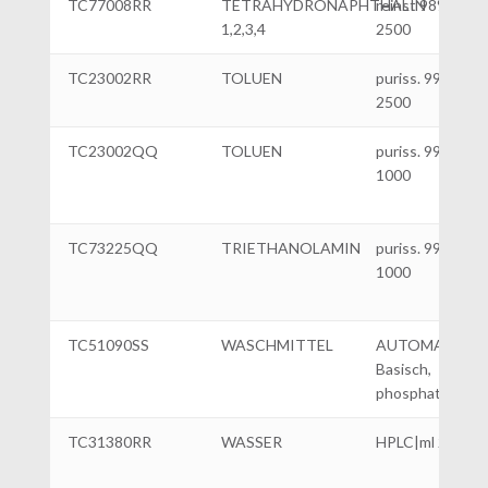
TC77008RR
TETRAHYDRONAPHTHALIN
reinst 98% ml
1,2,3,4
2500
TC23002RR
TOLUEN
puriss. 99%|ml
2500
TC23002QQ
TOLUEN
puriss. 99%|ml
1000
TC73225QQ
TRIETHANOLAMIN
puriss. 99%|ml
1000
TC51090SS
WASCHMITTEL
AUTOMATISC
Basisch,
phosphatfrei L.5
TC31380RR
WASSER
HPLC|ml 2500