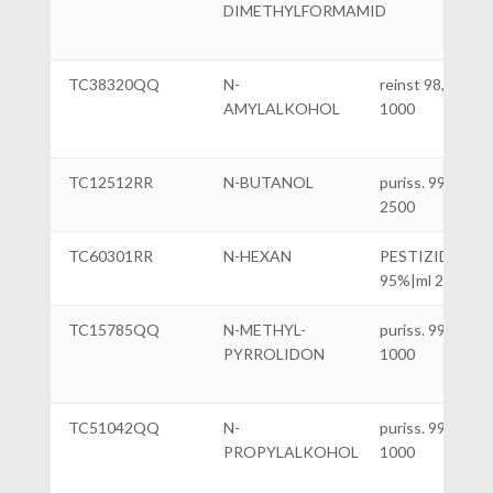
DIMETHYLFORMAMID
TC38320QQ
N-
reinst 98,5% ml
AMYLALKOHOL
1000
TC12512RR
N-BUTANOL
puriss. 99%|ml
2500
TC60301RR
N-HEXAN
PESTIZIDEN
95%|ml 2500
TC15785QQ
N-METHYL-
puriss. 99,5%|ml
PYRROLIDON
1000
TC51042QQ
N-
puriss. 99,5%|ml
PROPYLALKOHOL
1000