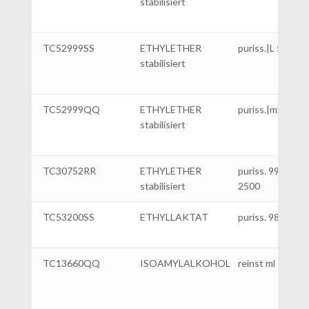
stabilisiert
TC52999SS
ETHYLETHER
puriss.|L 5
stabilisiert
TC52999QQ
ETHYLETHER
puriss.|ml 1000
stabilisiert
TC30752RR
ETHYLETHER
puriss. 99%|ml
stabilisiert
2500
TC53200SS
ETHYLLAKTAT
puriss. 98%|L. 5
TC13660QQ
ISOAMYLALKOHOL
reinst ml 1000