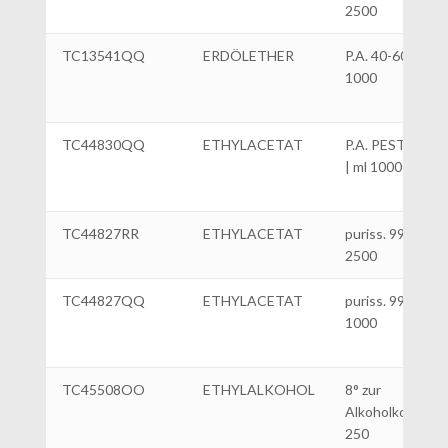
2500
TC13541QQ
ERDÖLETHER
P.A. 40-60°|ml
1000
TC44830QQ
ETHYLACETAT
P.A. PESTIZIDE
| ml 1000
TC44827RR
ETHYLACETAT
puriss. 99%|ml
2500
TC44827QQ
ETHYLACETAT
puriss. 99%|ml
1000
TC45508OO
ETHYLALKOHOL
8° zur
Alkoholkontrolle
250