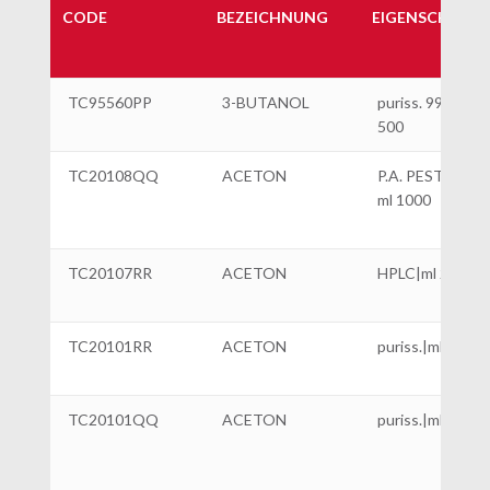
CODE
BEZEICHNUNG
EIGENSCHAFT
TC95560PP
3-BUTANOL
puriss. 99,5%|ml
500
TC20108QQ
ACETON
P.A. PESTIZIDE
ml 1000
TC20107RR
ACETON
HPLC|ml 2500
TC20101RR
ACETON
puriss.|ml 2500
TC20101QQ
ACETON
puriss.|ml 1000