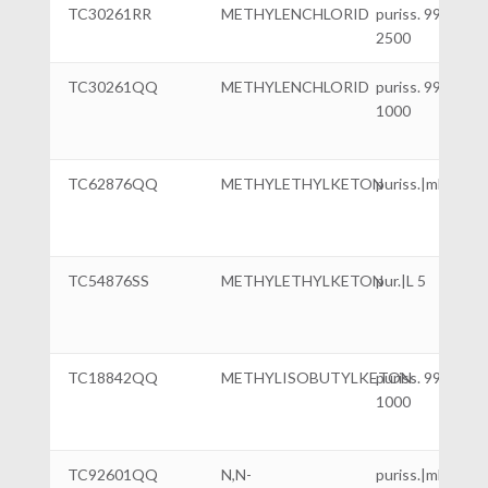
TC30261RR
METHYLENCHLORID
puriss. 99,5%|ml
2500
TC30261QQ
METHYLENCHLORID
puriss. 99,5%|ml
1000
TC62876QQ
METHYLETHYLKETON
puriss.|ml 1000
TC54876SS
METHYLETHYLKETON
pur.|L 5
TC18842QQ
METHYLISOBUTYLKETON
puriss. 99,5%|ml
1000
TC92601QQ
N,N-
puriss.|ml 1000