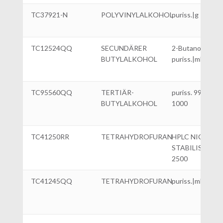
TC37921-N
POLYVINYLALKOHOL
puriss.|g 100
TC12524QQ
SECUNDÄRER
2-Butanol
BUTYLALKOHOL
puriss.|ml 1000
TC95560QQ
TERTIÄR-
puriss. 99,5%|ml
BUTYLALKOHOL
1000
TC41250RR
TETRAHYDROFURAN
HPLC NICHT
STABILISIERT|
2500
TC41245QQ
TETRAHYDROFURAN
puriss.|ml 1000