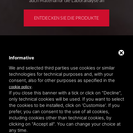
auch Material für die Laboranalyse an
ENTDECKEN SIE DIE PRODUKTE
Kundenbereich
Privacy policy
Informative
Sitemap
We and selected third parties use cookies or similar
technologies for technical purposes and, with your
consent, also for other purposes as specified in the
TITOLCHIMICA SPA - VIA DELL'ARTIGIANATO, 2
.
cookie policy
(MACROAREA) 45030 VILLAMARZANA (RO) ITALY,
If you close this banner with a tick or click on "Decline",
TEL +39 0425 492644. P.I. 00748970290
only technical cookies will be used. If you want to select
the cookies to be installed, click on 'Customise'. If you
prefer, you can consent to the use of all cookies,
including cookies other than technical cookies, by
clicking on "Accept all". You can change your choice at
any time.