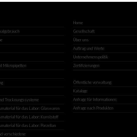
Home
malgebrauch
Gesellschaft
me
Über uns
Auftrag und Werte
Unternehmenspolitik
nd Mikropipetten
Zertifizierungen
Öffentliche verwaltung
ng
Kataloge
Anfrage für Informationen:
nd Trocknungssysteme
Anfrage nach Produkten
material für das Labor: Glaswaren
material für das Labor: Kunststoff
material für das Labor: Porzellan
d verschiedene