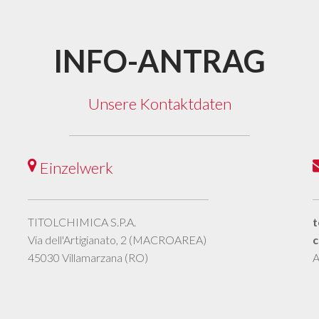
INFO-ANTRAG
Unsere Kontaktdaten
Einzelwerk
TITOLCHIMICA S.P.A.
t
Via dell'Artigianato, 2 (MACROAREA)
c
45030 Villamarzana (RO)
A