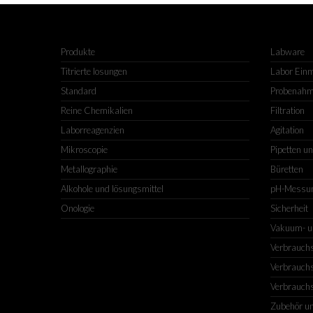
Produkte
Labware
Titrierte losungen
Labor Ein
Standard
Probenah
Reine Chemikalien
Filtration
Laborreagenzien
Agitation
Mikroscopie
Pipetten u
Metallographie
Büretten
Alkohole und lösungsmittel
pH-Messu
Onologie
Sicherheit
Vakuum- u
Verbrauchs
Verbrauchs
Verbrauchs
Zubehör un