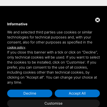
Kundenbereich
Privacy policy
Informative
Sitemap
We and selected third parties use cookies or similar
technologies for technical purposes and, with your
consent, also for other purposes as specified in the
TITOLCHIMICA SPA - VIA DELL'ARTIGIANATO, 2
.
cookie policy
(MACROAREA) 45030 VILLAMARZANA (RO) ITALY,
If you close this banner with a tick or click on "Decline",
TEL +39 0425 492644. P.I. 00748970290
only technical cookies will be used. If you want to select
the cookies to be installed, click on 'Customise'. If you
prefer, you can consent to the use of all cookies,
including cookies other than technical cookies, by
clicking on "Accept all". You can change your choice at
any time.
Decline
Accept All
Customise