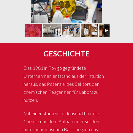
GESCHICHTE
Das 1981 in Rovigo gegründete
Unternehmen entstand aus der Intuition
heraus, das Potenzial des Sektors der
chemischen Reagenzien für Labors zu
nutzen.
Mit einer starken Leidenschaft für die
Chemie und dem Aufbau einer soliden
unternehmerischen Basis begann das