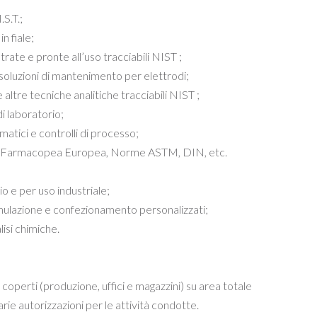
.S.T.;
n fiale;
ate e pronte all’uso tracciabili NIST ;
, soluzioni di mantenimento per elettrodi;
 altre tecniche analitiche tracciabili NIST ;
di laboratorio;
matici e controlli di processo;
do Farmacopea Europea, Norme ASTM, DIN, etc.
io e per uso industriale;
rmulazione e confezionamento personalizzati;
lisi chimiche.
coperti (produzione, uffici e magazzini) su area totale
rie autorizzazioni per le attività condotte.