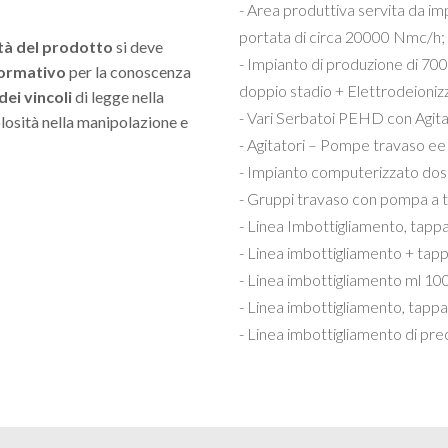
- Area produttiva servita da i
portata di circa 20000 Nmc/h;
tà del prodotto
si deve
- Impianto di produzione di 700
ormativo
per la conoscenza
doppio stadio + Elettrodeionizz
dei vincoli
di legge nella
- Vari Serbatoi PEHD con Agitat
colosità nella manipolazione e
- Agitatori – Pompe travaso ee
- Impianto computerizzato dosa
- Gruppi travaso con pompa a t
- Linea Imbottigliamento, tapp
- Linea imbottigliamento + tap
- Linea imbottigliamento ml 1
- Linea imbottigliamento, tappa
- Linea imbottigliamento di pr