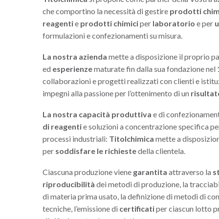
che comportino la necessità di gestire
prodotti chim
reagenti
e
prodotti chimici
per
laboratorio
e per
u
formulazioni e confezionamenti su misura.
La nostra azienda
mette a disposizione il proprio p
ed
esperienze
maturate fin dalla sua fondazione nel
collaborazioni e progetti realizzati con clienti e istitu
impegni alla passione per l’ottenimento di un
risultat
La nostra capacità produttiva
e di confezionamen
di reagenti
e soluzioni a concentrazione specifica per
processi industriali:
Titolchimica
mette a disposizion
per
soddisfare le richieste
della clientela.
Ciascuna produzione viene
garantita
attraverso la
s
riproducibilità
dei metodi di produzione, la tracciabil
di materia prima usato, la definizione di metodi di con
tecniche, l’emissione di
certificati
per ciascun lotto pr