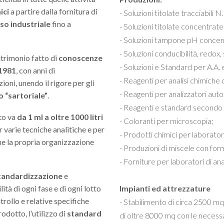
ici
a partire dalla fornitura di
- Soluzioni titolate tracciabili N.I
so industriale
fino a
- Soluzioni titolate concentrate i
- Soluzioni tampone pH concentr
- Soluzioni conducibilità, redox
atrimonio fatto di
conoscenze
- Soluzioni e Standard per A.A. e
1981
, con anni di
- Reagenti per analisi chimiche 
zioni, unendo il rigore per gli
- Reagenti per analizzatori auto
o “sartoriale”
.
- Reagenti e standard secon
to va
da 1 ml a oltre 1000 litri
- Coloranti per microscopia;
 varie tecniche analitiche e per
- Prodotti chimici per laborator
e la propria organizzazione
- Produzioni di miscele con fo
- Forniture per laboratori di ana
tandardizzazione
e
ità di ogni fase e di ogni lotto
Impianti ed attrezzature
trollo e relative specifiche
- Stabilimento di circa 2500 mq 
odotto, l’utilizzo di
standard
di oltre 8000 mq con le necessa