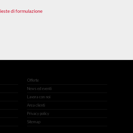
hieste di formulazione
Offerte
News ed eventi
Lavora con noi
Area clienti
Privacy policy
Sitemap