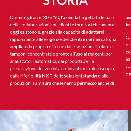
STORIA
Durante gli anni '80 e '90, l'azienda ha gettato le basi
uscire dal laboratorio e affrontare produzioni
delle collaborazioni con clienti e fornitori che ancora
in
oggi esistono e, grazie alla capacità di adattarsi
Qu
rapidamente alle esigenze dei clienti e del mercato, ha
e
di
ampliato la propria offerta: dalle soluzioni titolate e
co
tamponi concentrate e pronte all’uso ai reagenti per
az
analizzatori automatici, dai prodotti per la
ca
preparazione dei vetrini ai coloranti per microscopia,
e 
dalla riferibilità NIST delle soluzioni standard alle
produzioni su misura che le hanno permesso anche di