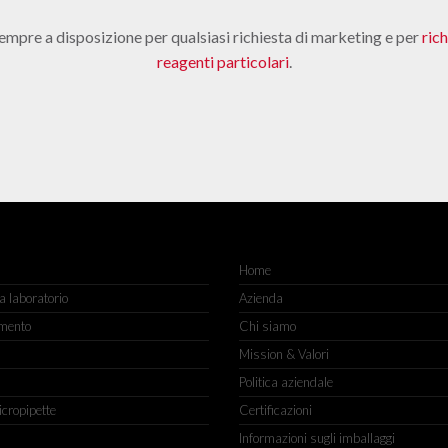
empre a disposizione per qualsiasi richiesta di marketing e per
ric
reagenti particolari
.
Home
 laboratorio
Azienda
mento
Chi siamo
Mission & Valori
Politica aziendale
icropipette
Certificazioni
Informazioni sugli imballaggi