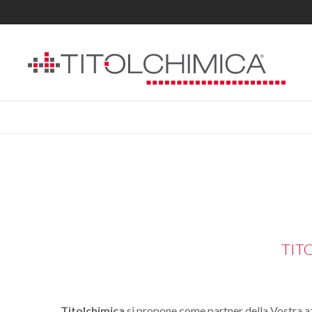
TIT
Titolchimica
si propone come partner della Vostra azi