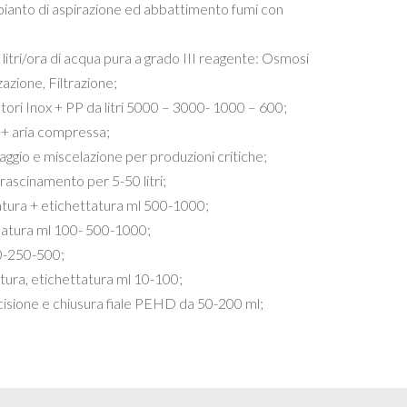
mpianto di aspirazione ed abbattimento fumi con
 litri/ora di acqua pura a grado III reagente: Osmosi
azione, Filtrazione;
ori Inox + PP da litri 5000 – 3000- 1000 – 600;
 + aria compressa;
ggio e miscelazione per produzioni critiche;
rascinamento per 5-50 litri;
atura + etichettatura ml 500-1000;
patura ml 100- 500-1000;
00-250-500;
tura, etichettatura ml 10-100;
ecisione e chiusura fiale PEHD da 50-200 ml;