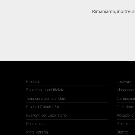
Rimaniamo, inoltre, s
Prodotti
Labware
Fiale e soluzioni titolate
Monouso da
Tamponi e altri standard
Campiona
Prodotti Chimici Puri
Filtrazione
Reagenti per Laboratorio
Agitazione
Microscopia
Pipette e m
Metallografia
Burette