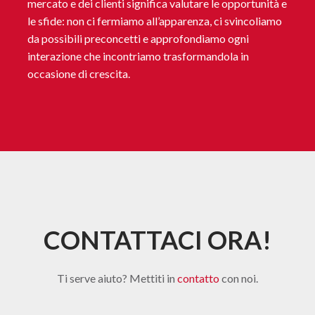
mercato e dei clienti significa valutare le opportunità e
le sfide: non ci fermiamo all’apparenza, ci svincoliamo
da possibili preconcetti e approfondiamo ogni
interazione che incontriamo trasformandola in
occasione di crescita.
CONTATTACI ORA!
Ti serve aiuto? Mettiti in
contatto
con noi.