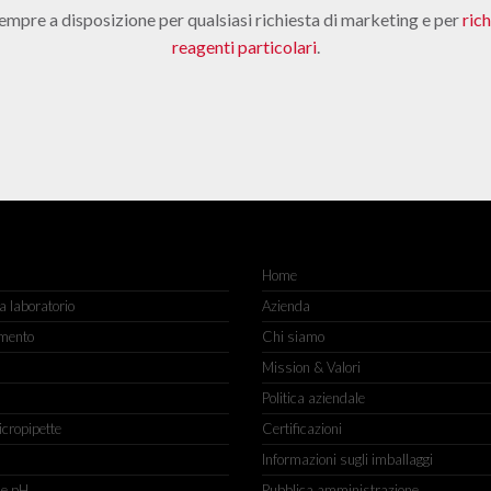
empre a disposizione per qualsiasi richiesta di marketing e per
ric
reagenti particolari
.
Home
 laboratorio
Azienda
mento
Chi siamo
Mission & Valori
Politica aziendale
icropipette
Certificazioni
Informazioni sugli imballaggi
ne pH
Pubblica amministrazione