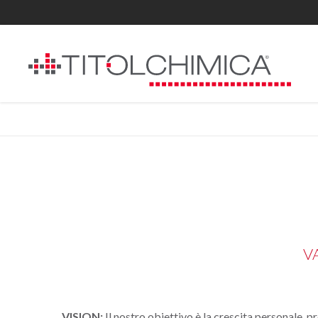
V
VISION:
Il nostro obiettivo è la crescita personale, p