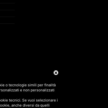
39 0425 492644. P.I. 00748970290
e o tecnologie simili per finalità
rsonalizzati e non personalizzati
okie tecnici. Se vuoi selezionare i
 cookie, anche diversi da quelli