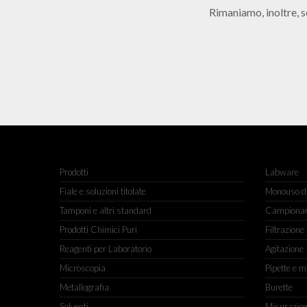
Rimaniamo, inoltre, s
Prodotti
Labware
Fiale e soluzioni titolate
Monouso da
Tamponi e altri standard
Campiona
Prodotti Chimici Puri
Filtrazione
Reagenti per Laboratorio
Agitazione
Microscopia
Pipette e m
Metallografia
Burette
Solventi
Misurazio