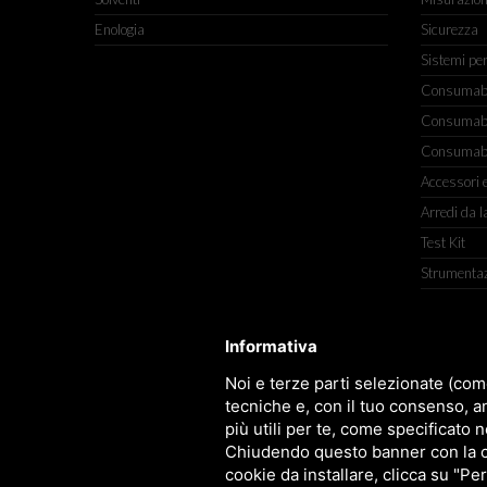
Enologia
Sicurezza
Sistemi pe
Consumabili
Consumabili
Consumabil
Accessori e
Arredi da l
Test Kit
Strumenta
Informativa
TITOLCHIMICA SPA - VIA DELL'ART
Noi e terze parti selezionate (com
tecniche e, con il tuo consenso, a
più utili per te, come specificato n
Chiudendo questo banner con la cro
cookie da installare, clicca su "Per