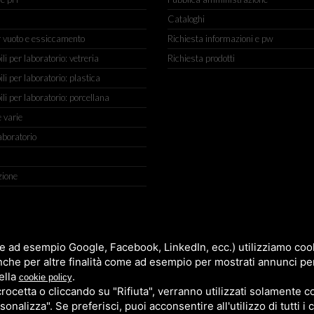
Cataloghi
r vuoto e essiccamento
Richiesta informazioni e pw
 per laboratorio: vetreria
Richiesta prodotti
 per laboratorio: plastica
i per laboratorio: porcellana
 varie
aboratorio
zione
IGIANATO, 2 (MACROAREA) 45030 VILLAMARZANA (RO) ITALY, TEL +
e ad esempio Google, Facebook, LinkedIn, ecc.) utilizziamo cooki
nche per altre finalità come ad esempio per mostrati annunci pe
ella
.
cookie policy
cetta o cliccando su "Rifiuta", verranno utilizzati solamente co
sonalizza". Se preferisci, puoi acconsentire all'utilizzo di tutti i