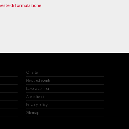
hieste di formulazione
Offerte
News ed eventi
Lavora con noi
Area clienti
Privacy policy
Sitemap