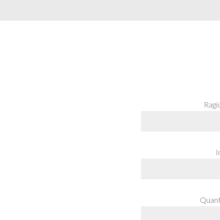
Ragi
I
Quanti