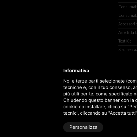
Consumabili
Consumabil
Accessori e
Arredi da l
Test Kit
Strumenta
Informativa
TITOLCHIMICA SPA - VIA DELL'ART
Noi e terze parti selezionate (com
tecniche e, con il tuo consenso, a
più utili per te, come specificato n
Chiudendo questo banner con la cro
cookie da installare, clicca su "Per
tecnici, cliccando su "Accetta tutti
Personalizza