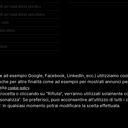
 per laboratorio: plastica
i per laboratorio: porcellana
 varie
aboratorio
zione
IGIANATO, 2 (MACROAREA) 45030 VILLAMARZANA (RO) ITALY, TEL +
e ad esempio Google, Facebook, LinkedIn, ecc.) utilizziamo cooki
nche per altre finalità come ad esempio per mostrati annunci pe
ella
.
cookie policy
cetta o cliccando su "Rifiuta", verranno utilizzati solamente co
sonalizza". Se preferisci, puoi acconsentire all'utilizzo di tutti i
". In qualsiasi momento potrai modificare la scelta effettuata.