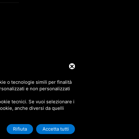
39 0425 492644. P.I. 00748970290
e o tecnologie simili per finalità
rsonalizzati e non personalizzati
okie tecnici. Se vuoi selezionare i
 cookie, anche diversi da quelli
Rifiuta
Accetta tutti