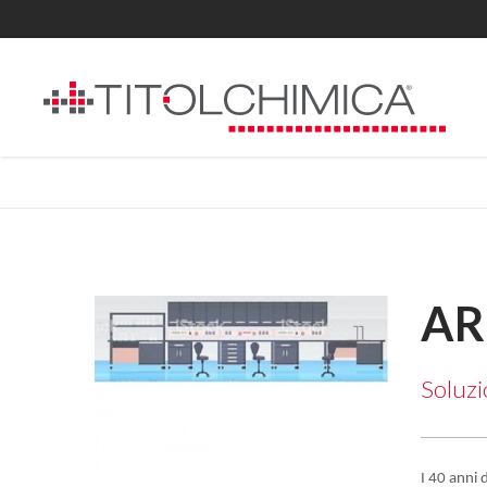
AR
Soluzi
I 40 anni 