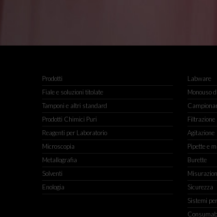
Prodotti
Labware
Fiale e soluzioni titolate
Monouso da
Tamponi e altri standard
Campiona
Prodotti Chimici Puri
Filtrazione
Reagenti per Laboratorio
Agitazione
Microscopia
Pipette e m
Metallografia
Burette
Solventi
Misurazio
Enologia
Sicurezza
Sistemi pe
Consumabili