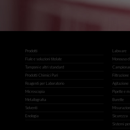
Prodotti
Labware
Fiale e soluzioni titolate
Monouso da
Tamponi e altri standard
Campiona
Prodotti Chimici Puri
Filtrazione
Reagenti per Laboratorio
Agitazione
Microscopia
Pipette e m
Metallografia
Burette
Solventi
Misurazio
Enologia
Sicurezza
Sistemi pe