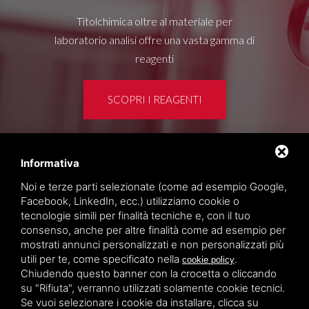
Titolchimica oltre al materiale per
laboratorio analisi offre una vasta gamma di
reagenti
SCOPRI I REAGENTI
Informativa
Area clienti
Noi e terze parti selezionate (come ad esempio Google,
Privacy policy
Facebook, LinkedIn, ecc.) utilizziamo cookie o
Sitemap
tecnologie simili per finalità tecniche e, con il tuo
consenso, anche per altre finalità come ad esempio per
mostrati annunci personalizzati e non personalizzati più
TITOLCHIMICA SPA - VIA DELL'ARTIGIANATO, 2
utili per te, come specificato nella
.
cookie policy
(MACROAREA) 45030 VILLAMARZANA (RO) ITALY,
Chiudendo questo banner con la crocetta o cliccando
TEL +39 0425 492644. P.I. 00748970290
su "Rifiuta", verranno utilizzati solamente cookie tecnici.
Se vuoi selezionare i cookie da installare, clicca su