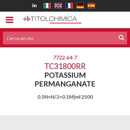
7722-64-7
TC31800RR
POTASSIUM
PERMANGANATE
0.5N=N/2=0.1M|ml 2500