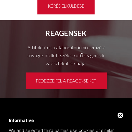
KÉRÉS ELKÜLDÉSE
REAGENSEK
A Titolchimica a laboratóriumi elemzési
anyagok mellett széles körű reagensek
választékát is kínálja.
FEDEZZE FEL A REAGENSEKET
Ügyféltér
Privacy policy
Informative
Oldaltérkép
We and selected third parties use cookies or similar