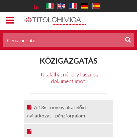
KÖZIGAZGATÁS
Itt találhat néhány hasznos
dokumentumot.
A 136. törvény által előírt
nyilatkozat – pénzforgalom