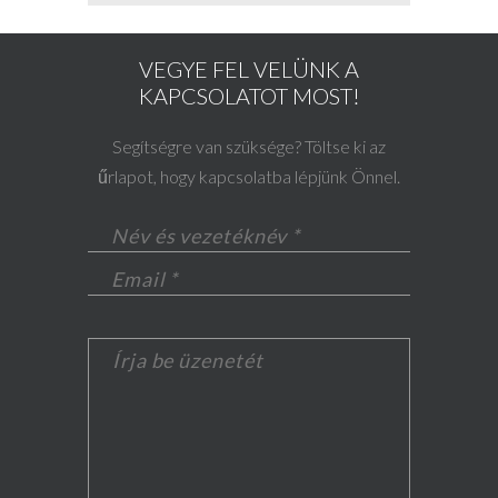
VEGYE FEL VELÜNK A
KAPCSOLATOT MOST!
Segítségre van szüksége? Töltse ki az
űrlapot, hogy kapcsolatba lépjünk Önnel.