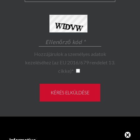
Hozzájárulok a személyes adatok
kezeléséhez (az EU 2016/679 rendelet 13.
cikke)
*
KÉRÉS ELKÜLDÉSE
Ügyféltér
Privacy policy