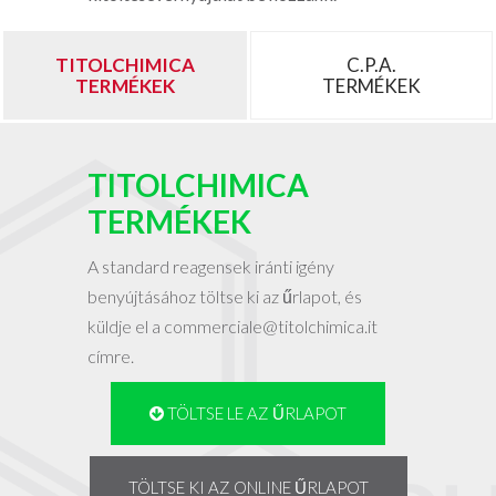
TITOLCHIMICA
C.P.A.
TERMÉKEK
TERMÉKEK
TITOLCHIMICA
TERMÉKEK
A standard reagensek iránti igény
benyújtásához töltse ki az űrlapot, és
küldje el a
commerciale@titolchimica.it
címre.
TÖLTSE LE AZ ŰRLAPOT
TÖLTSE KI AZ ONLINE ŰRLAPOT