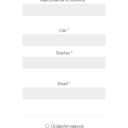
Cím *
Telefon *
Email *
Új ügyfél vagyok