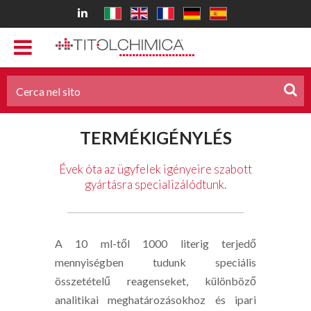
TERMÉKIGÉNYLÉS
Évek óta az ügyfelek igényeire szabott
gyártásra specializálódtunk.
A 10 ml-től 1000 literig terjedő
mennyiségben tudunk speciális
összetételű reagenseket, különböző
analitikai meghatározásokhoz és ipari