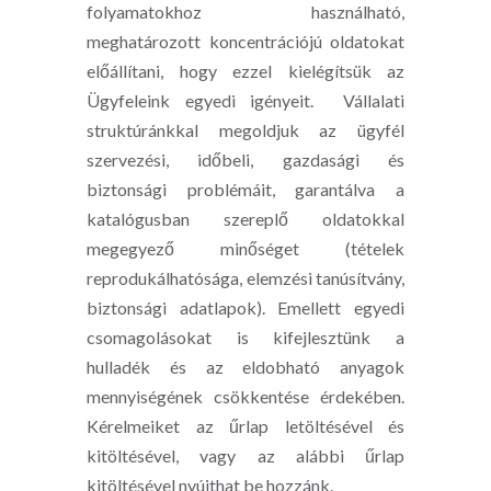
folyamatokhoz használható,
meghatározott koncentrációjú oldatokat
előállítani, hogy ezzel kielégítsük az
Ügyfeleink egyedi igényeit. Vállalati
struktúránkkal megoldjuk az ügyfél
szervezési, időbeli, gazdasági és
biztonsági problémáit, garantálva a
katalógusban szereplő oldatokkal
megegyező minőséget (tételek
reprodukálhatósága, elemzési tanúsítvány,
biztonsági adatlapok). Emellett egyedi
csomagolásokat is kifejlesztünk a
hulladék és az eldobható anyagok
mennyiségének csökkentése érdekében.
Kérelmeiket az űrlap letöltésével és
kitöltésével, vagy az alábbi űrlap
kitöltésével nyújthat be hozzánk.