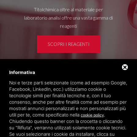
Titolchimica oltre al materiale per
laboratorio analisi offre una vasta gamma di
reagenti
SCOPRI I REAGENTI
Informativa
Area clienti
Noi e terze parti selezionate (come ad esempio Google,
Privacy policy
Facebook, LinkedIn, ecc.) utilizziamo cookie o
Sitemap
tecnologie simili per finalità tecniche e, con il tuo
consenso, anche per altre finalità come ad esempio per
mostrati annunci personalizzati e non personalizzati più
TITOLCHIMICA SPA - VIA DELL'ARTIGIANATO, 2
utili per te, come specificato nella
.
cookie policy
(MACROAREA) 45030 VILLAMARZANA (RO) ITALY,
Chiudendo questo banner con la crocetta o cliccando
TEL +39 0425 492644. P.I. 00748970290
su "Rifiuta", verranno utilizzati solamente cookie tecnici.
Se vuoi selezionare i cookie da installare, clicca su