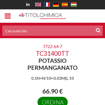
7722-64-7
TC31400TT
POTASSIO
PERMANGANATO
0,1N=N/10=0,02M|L 10
66.90 €
ORDINA