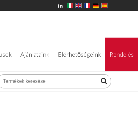
usok
Ajánlataink
Elérhetőségeink
Rendelés
usok
Ajánlataink
Elérhetőségeink
Rendelés