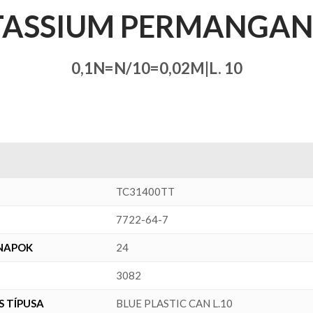
TASSIUM PERMANGAN
0,1N=N/10=0,02M|L. 10
TC31400TT
7722-64-7
ÓNAPOK
24
3082
 TÍPUSA
BLUE PLASTIC CAN L.10