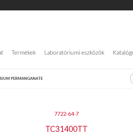
at
Termékek
Laboratóriumi eszközök
Katalóg
at
Termékek
Laboratóriumi eszközök
Katalóg
ASSIUM PERMANGANATE
7722-64-7
TC31400TT