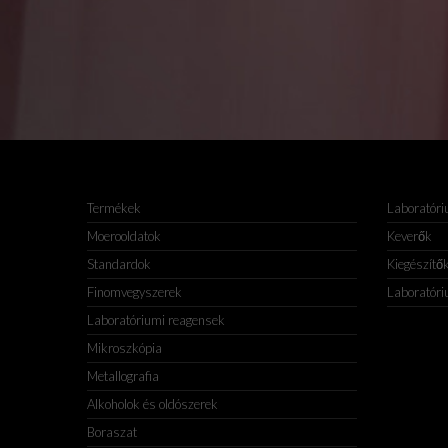
Termékek
Laboratóri
Moerooldatok
Keverők
Standardok
Kiegészítő
Finomvegyszerek
Laboratóri
Laboratóriumi reagensek
Mikroszkópia
Metallografia
Alkoholok és oldószerek
Boraszat