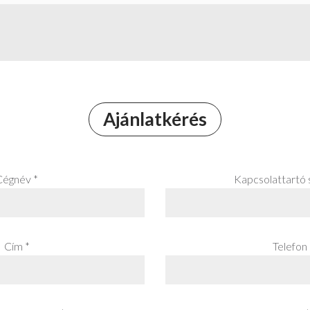
Ajánlatkérés
Cégnév *
Kapcsolattartó 
Cím *
Telefon 