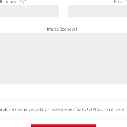
lt mennyiség *
Email *
Írja be üzenetét *
rulok a személyes adatok kezeléséhez (az EU 2016/679 rendelet 1