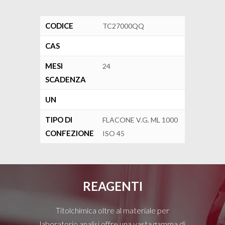
CODICE
TC27000QQ
CAS
MESI
24
SCADENZA
UN
TIPO DI
FLACONE V.G. ML 1000
CONFEZIONE
ISO 45
REAGENTI
Titolchimica oltre al materiale per
laboratorio analisi offre una vasta gamma di