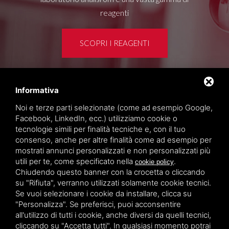
reagenti
SCOPRI I REAGENTI
Informativa
Area clienti
Noi e terze parti selezionate (come ad esempio Google,
Privacy policy
Facebook, LinkedIn, ecc.) utilizziamo cookie o
Sitemap
tecnologie simili per finalità tecniche e, con il tuo
consenso, anche per altre finalità come ad esempio per
mostrati annunci personalizzati e non personalizzati più
TITOLCHIMICA SPA - VIA DELL'ARTIGIANATO, 2
utili per te, come specificato nella
.
cookie policy
(MACROAREA) 45030 VILLAMARZANA (RO) ITALY,
Chiudendo questo banner con la crocetta o cliccando
TEL +39 0425 492644. P.I. 00748970290
su "Rifiuta", verranno utilizzati solamente cookie tecnici.
Se vuoi selezionare i cookie da installare, clicca su
"Personalizza". Se preferisci, puoi acconsentire
all'utilizzo di tutti i cookie, anche diversi da quelli tecnici,
cliccando su "Accetta tutti". In qualsiasi momento potrai