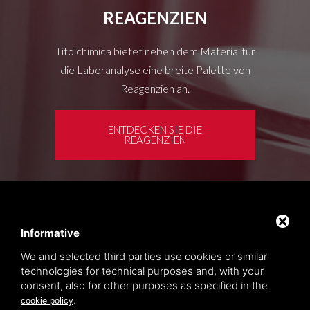
REAGENZIEN
Titolchimica bietet neben dem Material für
die Laboranalyse eine breite Palette von
Reagenzien an.
ENTDECKEN SIE DIE
REAGENZIEN
Kundenbereich
Privacy policy
Informative
Sitemap
We and selected third parties use cookies or similar
technologies for technical purposes and, with your
consent, also for other purposes as specified in the
TITOLCHIMICA SPA - VIA DELL'ARTIGIANATO, 2
.
cookie policy
(MACROAREA) 45030 VILLAMARZANA (RO) ITALY,