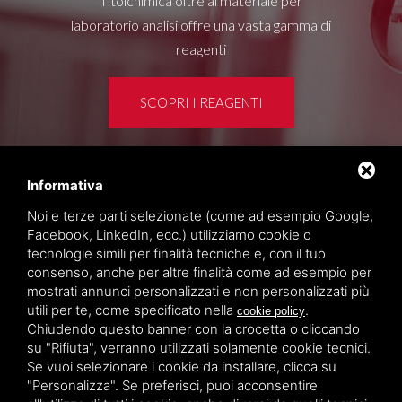
Titolchimica oltre al materiale per
laboratorio analisi offre una vasta gamma di
reagenti
SCOPRI I REAGENTI
Informativa
Area clienti
Noi e terze parti selezionate (come ad esempio Google,
Privacy policy
Facebook, LinkedIn, ecc.) utilizziamo cookie o
Sitemap
tecnologie simili per finalità tecniche e, con il tuo
consenso, anche per altre finalità come ad esempio per
mostrati annunci personalizzati e non personalizzati più
TITOLCHIMICA SPA - VIA DELL'ARTIGIANATO, 2
utili per te, come specificato nella
.
cookie policy
(MACROAREA) 45030 VILLAMARZANA (RO) ITALY,
Chiudendo questo banner con la crocetta o cliccando
TEL +39 0425 492644. P.I. 00748970290
su "Rifiuta", verranno utilizzati solamente cookie tecnici.
Se vuoi selezionare i cookie da installare, clicca su
"Personalizza". Se preferisci, puoi acconsentire