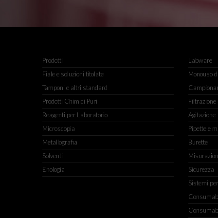
Prodotti
Labware
Fiale e soluzioni titolate
Monouso da
Tamponi e altri standard
Campiona
Prodotti Chimici Puri
Filtrazione
Reagenti per Laboratorio
Agitazione
Microscopia
Pipette e m
Metallografia
Burette
Solventi
Misurazio
Enologia
Sicurezza
Sistemi pe
Consumabili
Consumabili