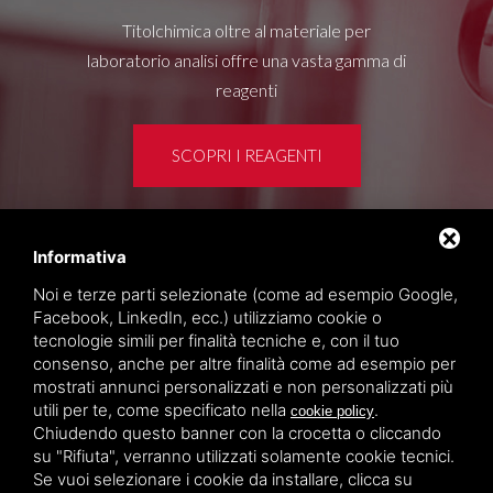
Titolchimica oltre al materiale per
laboratorio analisi offre una vasta gamma di
reagenti
SCOPRI I REAGENTI
Informativa
Area clienti
Noi e terze parti selezionate (come ad esempio Google,
Privacy policy
Facebook, LinkedIn, ecc.) utilizziamo cookie o
Sitemap
tecnologie simili per finalità tecniche e, con il tuo
consenso, anche per altre finalità come ad esempio per
mostrati annunci personalizzati e non personalizzati più
TITOLCHIMICA SPA - VIA DELL'ARTIGIANATO, 2
utili per te, come specificato nella
.
cookie policy
(MACROAREA) 45030 VILLAMARZANA (RO) ITALY,
Chiudendo questo banner con la crocetta o cliccando
TEL +39 0425 492644. P.I. 00748970290
su "Rifiuta", verranno utilizzati solamente cookie tecnici.
Se vuoi selezionare i cookie da installare, clicca su