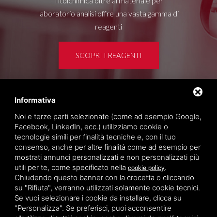
Titolchimica oltre al materiale per
laboratorio analisi offre una vasta gamma di
reagenti
SCOPRI I REAGENTI
Informativa
Area clienti
Noi e terze parti selezionate (come ad esempio Google,
Privacy policy
Facebook, LinkedIn, ecc.) utilizziamo cookie o
Sitemap
tecnologie simili per finalità tecniche e, con il tuo
consenso, anche per altre finalità come ad esempio per
mostrati annunci personalizzati e non personalizzati più
TITOLCHIMICA SPA - VIA DELL'ARTIGIANATO, 2
utili per te, come specificato nella
.
cookie policy
(MACROAREA) 45030 VILLAMARZANA (RO) ITALY,
Chiudendo questo banner con la crocetta o cliccando
TEL +39 0425 492644. P.I. 00748970290
su "Rifiuta", verranno utilizzati solamente cookie tecnici.
Se vuoi selezionare i cookie da installare, clicca su
"Personalizza". Se preferisci, puoi acconsentire