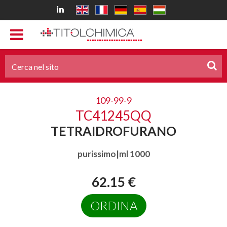
109-99-9
TC41245QQ
TETRAIDROFURANO
purissimo|ml 1000
62.15 €
ORDINA