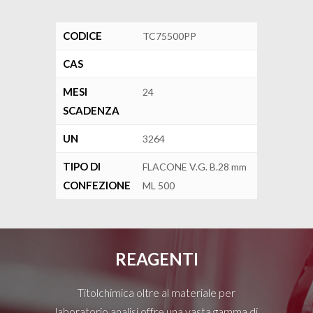
CODICE
TC75500PP
CAS
MESI
24
SCADENZA
UN
3264
TIPO DI
FLACONE V.G. B.28 mm
CONFEZIONE
ML 500
REAGENTI
Titolchimica oltre al materiale per
laboratorio analisi offre una vasta gamma di