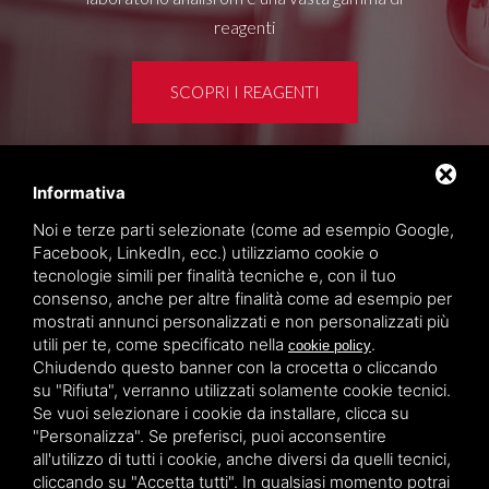
reagenti
SCOPRI I REAGENTI
Informativa
Area clienti
Noi e terze parti selezionate (come ad esempio Google,
Privacy policy
Facebook, LinkedIn, ecc.) utilizziamo cookie o
Sitemap
tecnologie simili per finalità tecniche e, con il tuo
consenso, anche per altre finalità come ad esempio per
mostrati annunci personalizzati e non personalizzati più
TITOLCHIMICA SPA - VIA DELL'ARTIGIANATO, 2
utili per te, come specificato nella
.
cookie policy
(MACROAREA) 45030 VILLAMARZANA (RO) ITALY,
Chiudendo questo banner con la crocetta o cliccando
TEL +39 0425 492644. P.I. 00748970290
su "Rifiuta", verranno utilizzati solamente cookie tecnici.
Se vuoi selezionare i cookie da installare, clicca su
"Personalizza". Se preferisci, puoi acconsentire
all'utilizzo di tutti i cookie, anche diversi da quelli tecnici,
cliccando su "Accetta tutti". In qualsiasi momento potrai