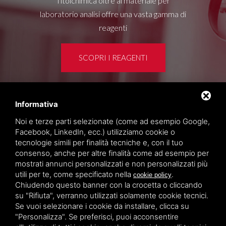
Titolchimica oltre al materiale per
laboratorio analisi offre una vasta gamma di
reagenti
SCOPRI I REAGENTI
Informativa
Area clienti
Noi e terze parti selezionate (come ad esempio Google,
Privacy policy
Facebook, LinkedIn, ecc.) utilizziamo cookie o
Sitemap
tecnologie simili per finalità tecniche e, con il tuo
consenso, anche per altre finalità come ad esempio per
mostrati annunci personalizzati e non personalizzati più
TITOLCHIMICA SPA - VIA DELL'ARTIGIANATO, 2
utili per te, come specificato nella
.
cookie policy
(MACROAREA) 45030 VILLAMARZANA (RO) ITALY,
Chiudendo questo banner con la crocetta o cliccando
TEL +39 0425 492644. P.I. 00748970290
su "Rifiuta", verranno utilizzati solamente cookie tecnici.
Se vuoi selezionare i cookie da installare, clicca su
"Personalizza". Se preferisci, puoi acconsentire