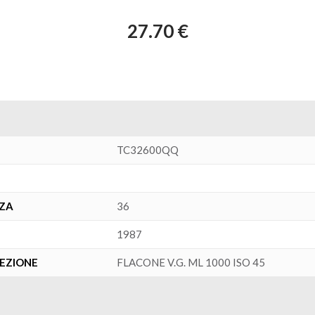
27.70 €
TC32600QQ
NZA
36
1987
FEZIONE
FLACONE V.G. ML 1000 ISO 45