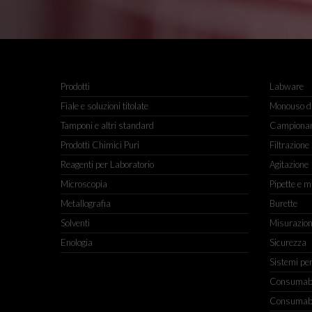
Prodotti
Labware
Fiale e soluzioni titolate
Monouso da
Tamponi e altri standard
Campiona
Prodotti Chimici Puri
Filtrazione
Reagenti per Laboratorio
Agitazione
Microscopia
Pipette e m
Metallografia
Burette
Solventi
Misurazio
Enologia
Sicurezza
Sistemi pe
Consumabili
Consumabili