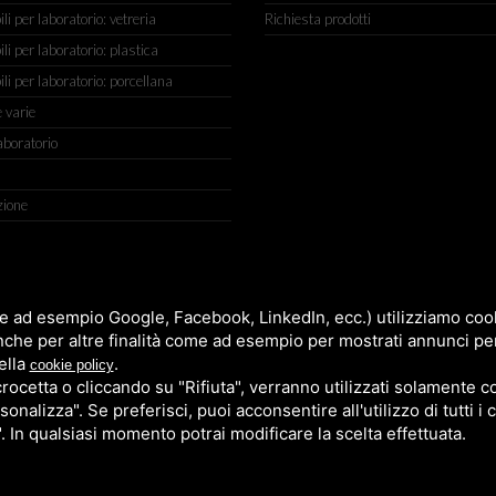
 per laboratorio: vetreria
Richiesta prodotti
 per laboratorio: plastica
i per laboratorio: porcellana
 varie
aboratorio
zione
IGIANATO, 2 (MACROAREA) 45030 VILLAMARZANA (RO) ITALY, TEL +
e ad esempio Google, Facebook, LinkedIn, ecc.) utilizziamo cooki
nche per altre finalità come ad esempio per mostrati annunci pe
ella
.
cookie policy
cetta o cliccando su "Rifiuta", verranno utilizzati solamente co
sonalizza". Se preferisci, puoi acconsentire all'utilizzo di tutti i
". In qualsiasi momento potrai modificare la scelta effettuata.