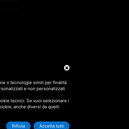
39 0425 492644. P.I. 00748970290
e o tecnologie simili per finalità
rsonalizzati e non personalizzati
okie tecnici. Se vuoi selezionare i
 cookie, anche diversi da quelli
Rifiuta
Accetta tutti