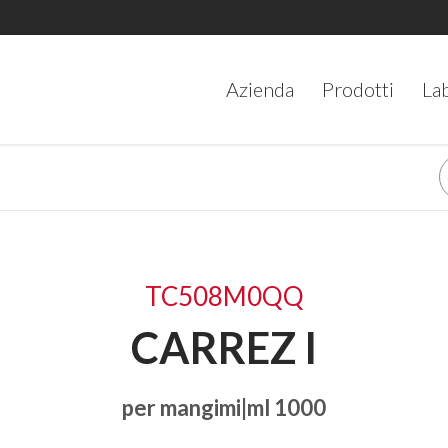
Azienda
Prodotti
La
I
TC508M0QQ
CARREZ I
per mangimi|ml 1000