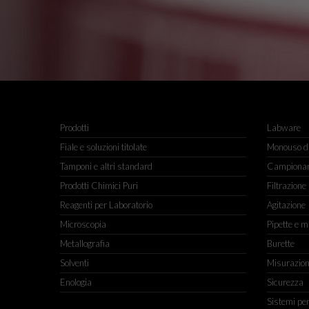
Prodotti
Labware
Fiale e soluzioni titolate
Monouso da
Tamponi e altri standard
Campiona
Prodotti Chimici Puri
Filtrazione
Reagenti per Laboratorio
Agitazione
Microscopia
Pipette e m
Metallografia
Burette
Solventi
Misurazio
Enologia
Sicurezza
Sistemi pe