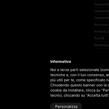
Consumabili
Consumabili
Consumabil
Accessori e
Arredi da l
Test Kit
Strumenta
Informativa
TITOLCHIMICA SPA - VIA DELL'ART
Noi e terze parti selezionate (com
tecniche e, con il tuo consenso, a
più utili per te, come specificato n
Chiudendo questo banner con la cro
cookie da installare, clicca su "Per
tecnici, cliccando su "Accetta tutti
Personalizza