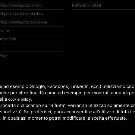
 per laboratorio: vetreria
Richiesta prodotti
 per laboratorio: plastica
i per laboratorio: porcellana
 varie
aboratorio
zione
IGIANATO, 2 (MACROAREA) 45030 VILLAMARZANA (RO) ITALY, TEL +
e ad esempio Google, Facebook, LinkedIn, ecc.) utilizziamo cooki
nche per altre finalità come ad esempio per mostrati annunci pe
ella
.
cookie policy
cetta o cliccando su "Rifiuta", verranno utilizzati solamente co
sonalizza". Se preferisci, puoi acconsentire all'utilizzo di tutti i
". In qualsiasi momento potrai modificare la scelta effettuata.