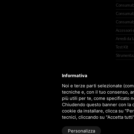
Consumabili
Consumabili
Consumabil
Accessori e
Arredi da l
Test Kit
Strumenta
Informativa
TITOLCHIMICA SPA - VIA DELL'ART
Noi e terze parti selezionate (com
tecniche e, con il tuo consenso, a
più utili per te, come specificato n
Chiudendo questo banner con la cro
cookie da installare, clicca su "Per
tecnici, cliccando su "Accetta tutti
Personalizza