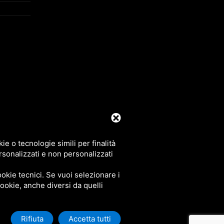
39 0425 492644. P.I. 00748970290
e o tecnologie simili per finalità
rsonalizzati e non personalizzati
okie tecnici. Se vuoi selezionare i
 cookie, anche diversi da quelli
Rifiuta
Accetta tutti