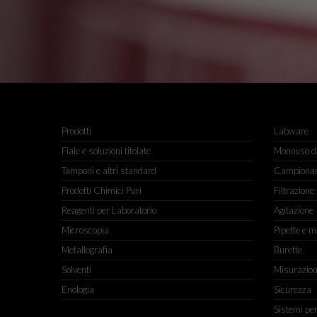
Prodotti
Labware
Fiale e soluzioni titolate
Monouso da
Tamponi e altri standard
Campiona
Prodotti Chimici Puri
Filtrazione
Reagenti per Laboratorio
Agitazione
Microscopia
Pipette e m
Metallografia
Burette
Solventi
Misurazio
Enologia
Sicurezza
Sistemi pe