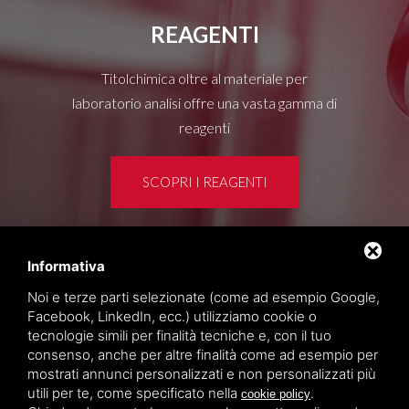
REAGENTI
Titolchimica oltre al materiale per
laboratorio analisi offre una vasta gamma di
reagenti
SCOPRI I REAGENTI
Informativa
Area clienti
Noi e terze parti selezionate (come ad esempio Google,
Privacy policy
Facebook, LinkedIn, ecc.) utilizziamo cookie o
Sitemap
tecnologie simili per finalità tecniche e, con il tuo
consenso, anche per altre finalità come ad esempio per
mostrati annunci personalizzati e non personalizzati più
TITOLCHIMICA SPA - VIA DELL'ARTIGIANATO, 2
utili per te, come specificato nella
.
cookie policy
(MACROAREA) 45030 VILLAMARZANA (RO) ITALY,