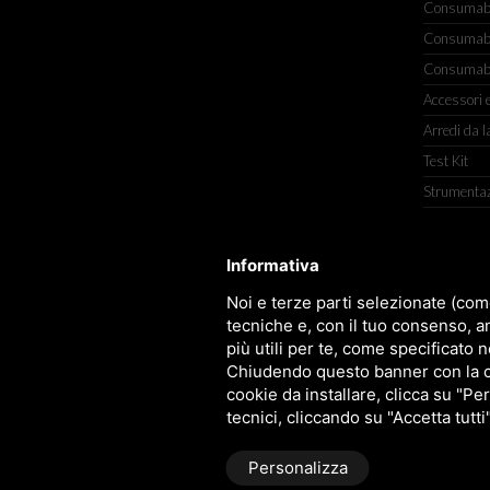
Consumabili
Consumabili
Consumabil
Accessori e
Arredi da l
Test Kit
Strumenta
Informativa
TITOLCHIMICA SPA - VIA DELL'ART
Noi e terze parti selezionate (com
tecniche e, con il tuo consenso, a
più utili per te, come specificato n
Chiudendo questo banner con la cro
cookie da installare, clicca su "Per
tecnici, cliccando su "Accetta tutti
Personalizza