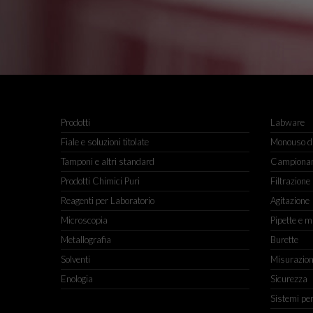
Prodotti
Labware
Fiale e soluzioni titolate
Monouso da
Tamponi e altri standard
Campiona
Prodotti Chimici Puri
Filtrazione
Reagenti per Laboratorio
Agitazione
Microscopia
Pipette e m
Metallografia
Burette
Solventi
Misurazio
Enologia
Sicurezza
Sistemi pe