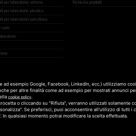
 per laboratorio: vetreria
Richiesta prodotti
 per laboratorio: plastica
i per laboratorio: porcellana
 varie
aboratorio
zione
IGIANATO, 2 (MACROAREA) 45030 VILLAMARZANA (RO) ITALY, TEL +
e ad esempio Google, Facebook, LinkedIn, ecc.) utilizziamo cooki
nche per altre finalità come ad esempio per mostrati annunci pe
ella
.
cookie policy
cetta o cliccando su "Rifiuta", verranno utilizzati solamente co
sonalizza". Se preferisci, puoi acconsentire all'utilizzo di tutti i
". In qualsiasi momento potrai modificare la scelta effettuata.