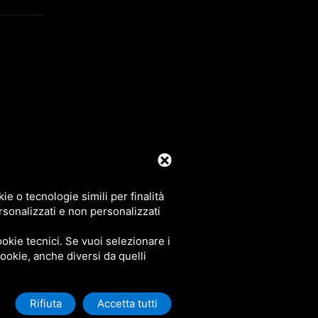
39 0425 492644. P.I. 00748970290
e o tecnologie simili per finalità
rsonalizzati e non personalizzati
okie tecnici. Se vuoi selezionare i
 cookie, anche diversi da quelli
Rifiuta
Accetta tutti