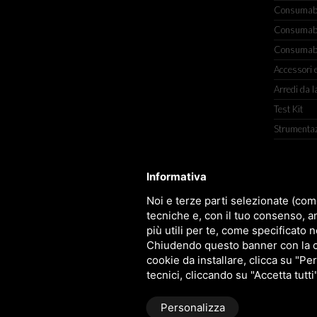
Consumabili
Consumabili
Consumabil
Accessori e
Arredi da l
Test Kit
Strumenta
Informativa
TITOLCHIMICA SPA - VIA DELL'ART
Noi e terze parti selezionate (com
tecniche e, con il tuo consenso, a
più utili per te, come specificato n
Chiudendo questo banner con la cro
cookie da installare, clicca su "Per
tecnici, cliccando su "Accetta tutti
Personalizza