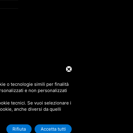
39 0425 492644. P.I. 00748970290
e o tecnologie simili per finalità
rsonalizzati e non personalizzati
okie tecnici. Se vuoi selezionare i
 cookie, anche diversi da quelli
Rifiuta
Accetta tutti