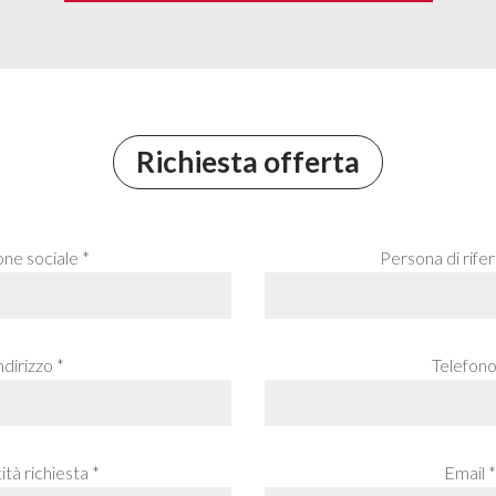
Richiesta offerta
one sociale *
Persona di rife
ndirizzo *
Telefono
tà richiesta *
Email *