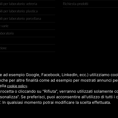
 per laboratorio: vetreria
Richiesta prodotti
 per laboratorio: plastica
i per laboratorio: porcellana
 varie
aboratorio
zione
IGIANATO, 2 (MACROAREA) 45030 VILLAMARZANA (RO) ITALY, TEL +
e ad esempio Google, Facebook, LinkedIn, ecc.) utilizziamo cooki
nche per altre finalità come ad esempio per mostrati annunci pe
ella
.
cookie policy
cetta o cliccando su "Rifiuta", verranno utilizzati solamente co
sonalizza". Se preferisci, puoi acconsentire all'utilizzo di tutti i
". In qualsiasi momento potrai modificare la scelta effettuata.