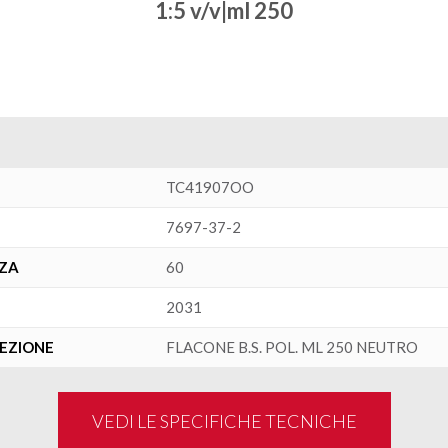
1:5 v/v|ml 250
TC41907OO
7697-37-2
NZA
60
2031
FEZIONE
FLACONE B.S. POL. ML 250 NEUTRO
VEDI LE SPECIFICHE TECNICHE