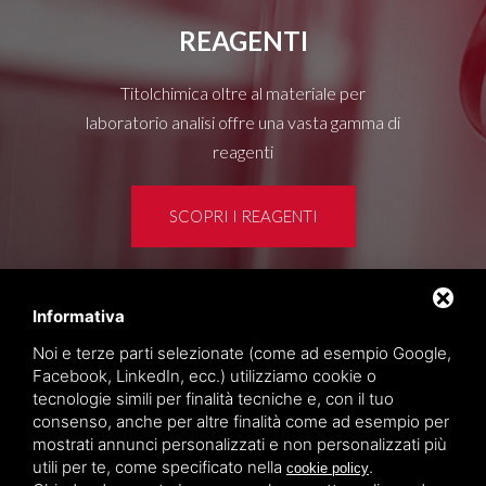
REAGENTI
Titolchimica oltre al materiale per
laboratorio analisi offre una vasta gamma di
reagenti
SCOPRI I REAGENTI
Informativa
Area clienti
Noi e terze parti selezionate (come ad esempio Google,
Privacy policy
Facebook, LinkedIn, ecc.) utilizziamo cookie o
Sitemap
tecnologie simili per finalità tecniche e, con il tuo
consenso, anche per altre finalità come ad esempio per
mostrati annunci personalizzati e non personalizzati più
TITOLCHIMICA SPA - VIA DELL'ARTIGIANATO, 2
utili per te, come specificato nella
.
cookie policy
(MACROAREA) 45030 VILLAMARZANA (RO) ITALY,