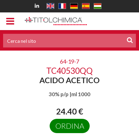
64-19-7
TC40530QQ
ACIDO ACETICO
30% p/p |ml 1000
24.40 €
ORDINA