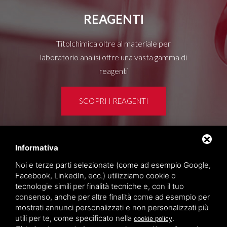
REAGENTI
Titolchimica oltre al materiale per
laboratorio analisi offre una vasta gamma di
reagenti
SCOPRI I REAGENTI
Informativa
Area clienti
Noi e terze parti selezionate (come ad esempio Google,
Privacy policy
Facebook, LinkedIn, ecc.) utilizziamo cookie o
Sitemap
tecnologie simili per finalità tecniche e, con il tuo
consenso, anche per altre finalità come ad esempio per
mostrati annunci personalizzati e non personalizzati più
TITOLCHIMICA SPA - VIA DELL'ARTIGIANATO, 2
utili per te, come specificato nella
.
cookie policy
(MACROAREA) 45030 VILLAMARZANA (RO) ITALY,