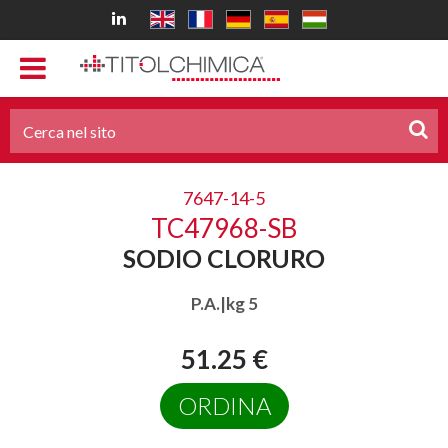
7647-14-5
TC47968-SB
SODIO CLORURO
P.A.|kg 5
51.25 €
ORDINA