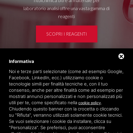
Titolchimica oltre al materiale per
laboratorio analisi offre una vasta gamma di
reagenti
SCOPRI I REAGENTI
Informativa
Area clienti
Noi e terze parti selezionate (come ad esempio Google,
Privacy policy
Facebook, LinkedIn, ecc.) utilizziamo cookie o
Sitemap
tecnologie simili per finalità tecniche e, con il tuo
consenso, anche per altre finalità come ad esempio per
mostrati annunci personalizzati e non personalizzati più
TITOLCHIMICA SPA - VIA DELL'ARTIGIANATO, 2
utili per te, come specificato nella
.
cookie policy
(MACROAREA) 45030 VILLAMARZANA (RO) ITALY,
Chiudendo questo banner con la crocetta o cliccando
TEL +39 0425 492644. P.I. 00748970290
su "Rifiuta", verranno utilizzati solamente cookie tecnici.
Se vuoi selezionare i cookie da installare, clicca su
"Personalizza". Se preferisci, puoi acconsentire