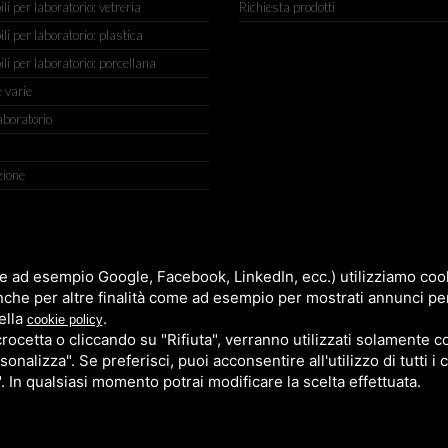
 per laboratorio: vetreria
Richiesta prodotti
 per laboratorio: plastica
i per laboratorio: porcellana
 varie
aboratorio
zione
IGIANATO, 2 (MACROAREA) 45030 VILLAMARZANA (RO) ITALY, TEL +
e ad esempio Google, Facebook, LinkedIn, ecc.) utilizziamo cooki
nche per altre finalità come ad esempio per mostrati annunci pe
ella
.
cookie policy
cetta o cliccando su "Rifiuta", verranno utilizzati solamente co
sonalizza". Se preferisci, puoi acconsentire all'utilizzo di tutti i
". In qualsiasi momento potrai modificare la scelta effettuata.