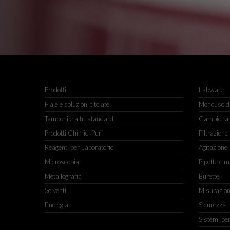
Prodotti
Labware
Fiale e soluzioni titolate
Monouso da
Tamponi e altri standard
Campiona
Prodotti Chimici Puri
Filtrazione
Reagenti per Laboratorio
Agitazione
Microscopia
Pipette e m
Metallografia
Burette
Solventi
Misurazio
Enologia
Sicurezza
Sistemi pe