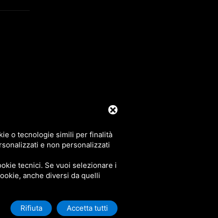
39 0425 492644. P.I. 00748970290
e o tecnologie simili per finalità
rsonalizzati e non personalizzati
okie tecnici. Se vuoi selezionare i
 cookie, anche diversi da quelli
Rifiuta
Accetta tutti