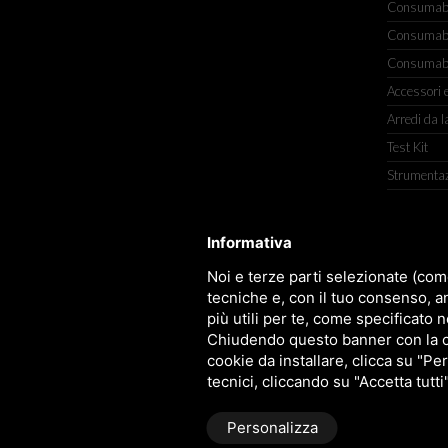
Consumabili
Consumabili
Consumabil
Accessori e
Arredi da l
Test Kit
Strumenta
Informativa
TITOLCHIMICA SPA - VIA DELL'ART
Noi e terze parti selezionate (com
tecniche e, con il tuo consenso, a
più utili per te, come specificato n
Chiudendo questo banner con la cro
cookie da installare, clicca su "Per
tecnici, cliccando su "Accetta tutti
Personalizza