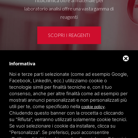
Titolchimica oltre al materiale per
laboratorio analisi offre una vasta gamma di
reagenti
SCOPRI I REAGENTI
Informativa
Area clienti
Noi e terze parti selezionate (come ad esempio Google,
Privacy policy
Facebook, LinkedIn, ecc.) utilizziamo cookie o
Sitemap
tecnologie simili per finalità tecniche e, con il tuo
consenso, anche per altre finalità come ad esempio per
mostrati annunci personalizzati e non personalizzati più
TITOLCHIMICA SPA - VIA DELL'ARTIGIANATO, 2
utili per te, come specificato nella
.
cookie policy
(MACROAREA) 45030 VILLAMARZANA (RO) ITALY,
Chiudendo questo banner con la crocetta o cliccando
TEL +39 0425 492644. P.I. 00748970290
su "Rifiuta", verranno utilizzati solamente cookie tecnici.
Se vuoi selezionare i cookie da installare, clicca su
"Personalizza". Se preferisci, puoi acconsentire