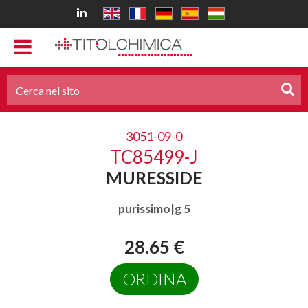
3051-09-0
TC85499-J
MURESSIDE
purissimo|g 5
28.65 €
ORDINA