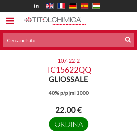
107-22-2
TC15622QQ
GLIOSSALE
40% p/p|ml 1000
22.00 €
ORDINA