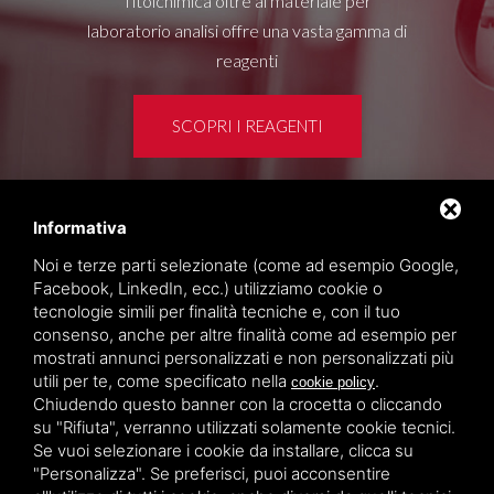
Titolchimica oltre al materiale per
laboratorio analisi offre una vasta gamma di
reagenti
SCOPRI I REAGENTI
Informativa
Area clienti
Noi e terze parti selezionate (come ad esempio Google,
Privacy policy
Facebook, LinkedIn, ecc.) utilizziamo cookie o
Sitemap
tecnologie simili per finalità tecniche e, con il tuo
consenso, anche per altre finalità come ad esempio per
mostrati annunci personalizzati e non personalizzati più
TITOLCHIMICA SPA - VIA DELL'ARTIGIANATO, 2
utili per te, come specificato nella
.
cookie policy
(MACROAREA) 45030 VILLAMARZANA (RO) ITALY,
Chiudendo questo banner con la crocetta o cliccando
TEL +39 0425 492644. P.I. 00748970290
su "Rifiuta", verranno utilizzati solamente cookie tecnici.
Se vuoi selezionare i cookie da installare, clicca su
"Personalizza". Se preferisci, puoi acconsentire