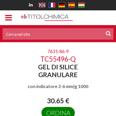
7631-86-9
TC55496-Q
GEL DI SILICE
GRANULARE
con indicatore 2-6 mm|g 1000
30.65 €
ORDINA