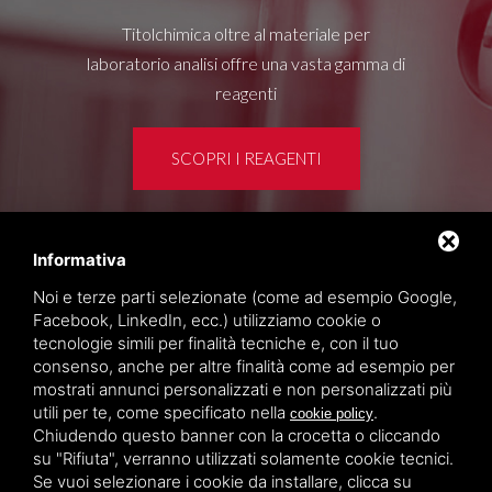
Titolchimica oltre al materiale per
laboratorio analisi offre una vasta gamma di
reagenti
SCOPRI I REAGENTI
Informativa
Area clienti
Noi e terze parti selezionate (come ad esempio Google,
Privacy policy
Facebook, LinkedIn, ecc.) utilizziamo cookie o
Sitemap
tecnologie simili per finalità tecniche e, con il tuo
consenso, anche per altre finalità come ad esempio per
mostrati annunci personalizzati e non personalizzati più
TITOLCHIMICA SPA - VIA DELL'ARTIGIANATO, 2
utili per te, come specificato nella
.
cookie policy
(MACROAREA) 45030 VILLAMARZANA (RO) ITALY,
Chiudendo questo banner con la crocetta o cliccando
TEL +39 0425 492644. P.I. 00748970290
su "Rifiuta", verranno utilizzati solamente cookie tecnici.
Se vuoi selezionare i cookie da installare, clicca su