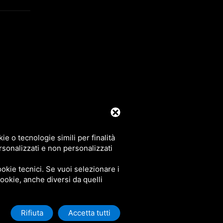
39 0425 492644. P.I. 00748970290
e o tecnologie simili per finalità
rsonalizzati e non personalizzati
okie tecnici. Se vuoi selezionare i
 cookie, anche diversi da quelli
Rifiuta
Accetta tutti