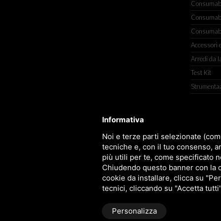
Consumabili
Consumabili
Consumabil
Accessori e
Arredi da l
Test Kit
Strumenta
Informativa
TITOLCHIMICA SPA - VIA DELL'ART
Noi e terze parti selezionate (com
tecniche e, con il tuo consenso, a
più utili per te, come specificato n
Chiudendo questo banner con la cro
cookie da installare, clicca su "Per
tecnici, cliccando su "Accetta tutti
Personalizza