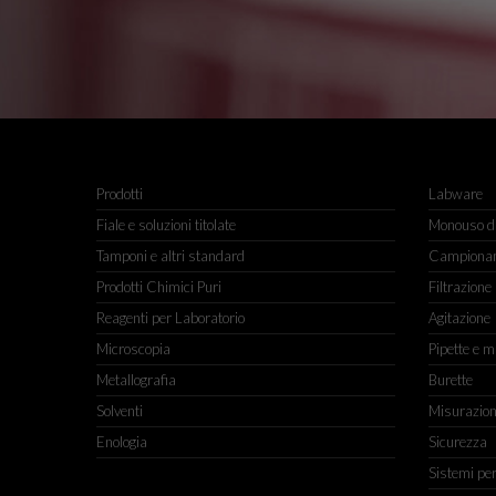
Prodotti
Labware
Fiale e soluzioni titolate
Monouso da
Tamponi e altri standard
Campiona
Prodotti Chimici Puri
Filtrazione
Reagenti per Laboratorio
Agitazione
Microscopia
Pipette e m
Metallografia
Burette
Solventi
Misurazio
Enologia
Sicurezza
Sistemi pe