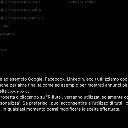
 per laboratorio: vetreria
Richiesta prodotti
 per laboratorio: plastica
i per laboratorio: porcellana
 varie
aboratorio
zione
IGIANATO, 2 (MACROAREA) 45030 VILLAMARZANA (RO) ITALY, TEL +
e ad esempio Google, Facebook, LinkedIn, ecc.) utilizziamo cooki
nche per altre finalità come ad esempio per mostrati annunci pe
ella
.
cookie policy
cetta o cliccando su "Rifiuta", verranno utilizzati solamente co
sonalizza". Se preferisci, puoi acconsentire all'utilizzo di tutti i
". In qualsiasi momento potrai modificare la scelta effettuata.