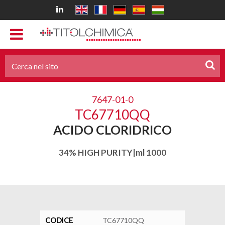
7647-01-0
TC67710QQ
ACIDO CLORIDRICO
34% HIGH PURITY|ml 1000
CODICE
TC67710QQ