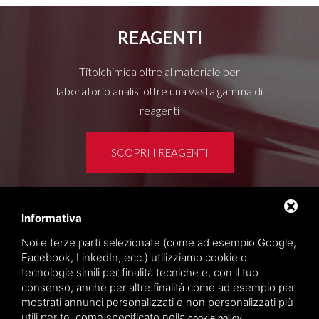
REAGENTI
Titolchimica oltre al materiale per
laboratorio analisi offre una vasta gamma di
reagenti
SCOPRI I REAGENTI
Informativa
Area clienti
Noi e terze parti selezionate (come ad esempio Google,
Privacy policy
Facebook, LinkedIn, ecc.) utilizziamo cookie o
Sitemap
tecnologie simili per finalità tecniche e, con il tuo
consenso, anche per altre finalità come ad esempio per
mostrati annunci personalizzati e non personalizzati più
TITOLCHIMICA SPA - VIA DELL'ARTIGIANATO, 2
utili per te, come specificato nella
.
cookie policy