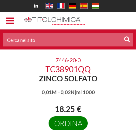
7446-20-0
TC38901QQ
ZINCO SOLFATO
0,01M =0,02N|ml 1000
18.25 €
ORDINA