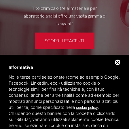
Titolchimica oltre al materiale per
laboratorio analisi offre una vasta gamma di
reagenti
SCOPRI I REAGENTI
Informativa
Area clienti
Noi e terze parti selezionate (come ad esempio Google,
Privacy policy
Facebook, LinkedIn, ecc.) utilizziamo cookie o
Sitemap
tecnologie simili per finalità tecniche e, con il tuo
consenso, anche per altre finalità come ad esempio per
mostrati annunci personalizzati e non personalizzati più
TITOLCHIMICA SPA - VIA DELL'ARTIGIANATO, 2
utili per te, come specificato nella
.
cookie policy
(MACROAREA) 45030 VILLAMARZANA (RO) ITALY,
Chiudendo questo banner con la crocetta o cliccando
TEL +39 0425 492644. P.I. 00748970290
su "Rifiuta", verranno utilizzati solamente cookie tecnici.
Se vuoi selezionare i cookie da installare, clicca su