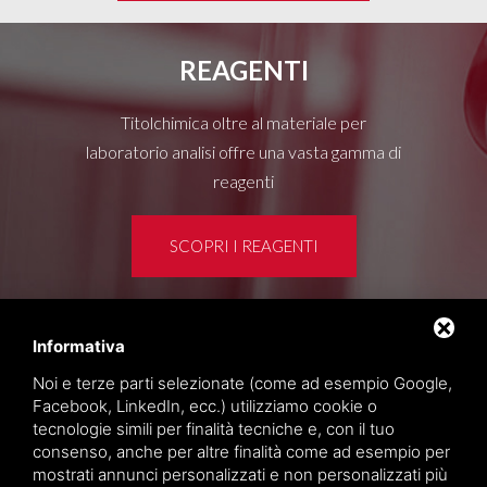
REAGENTI
Titolchimica oltre al materiale per
laboratorio analisi offre una vasta gamma di
reagenti
SCOPRI I REAGENTI
Informativa
Area clienti
Noi e terze parti selezionate (come ad esempio Google,
Privacy policy
Facebook, LinkedIn, ecc.) utilizziamo cookie o
Sitemap
tecnologie simili per finalità tecniche e, con il tuo
consenso, anche per altre finalità come ad esempio per
mostrati annunci personalizzati e non personalizzati più
TITOLCHIMICA SPA - VIA DELL'ARTIGIANATO, 2