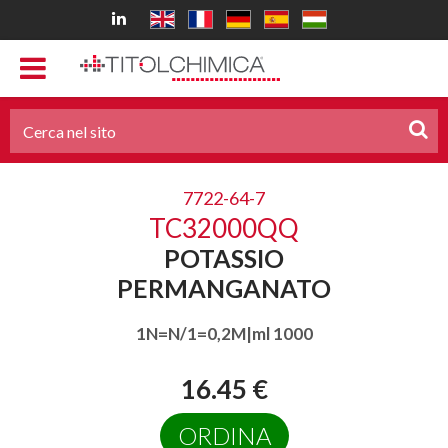
7722-64-7
TC32000QQ
POTASSIO
PERMANGANATO
1N=N/1=0,2M|ml 1000
16.45 €
ORDINA