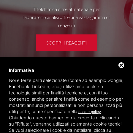
Titolchimica oltre al materiale per
laboratorio analisi offre una vasta gamma di
reagenti
SCOPRI I REAGENTI
Informativa
Area clienti
Noi e terze parti selezionate (come ad esempio Google,
Privacy policy
Facebook, LinkedIn, ecc.) utilizziamo cookie o
Sitemap
tecnologie simili per finalità tecniche e, con il tuo
consenso, anche per altre finalità come ad esempio per
mostrati annunci personalizzati e non personalizzati più
TITOLCHIMICA SPA - VIA DELL'ARTIGIANATO, 2
utili per te, come specificato nella
.
cookie policy
(MACROAREA) 45030 VILLAMARZANA (RO) ITALY,
Chiudendo questo banner con la crocetta o cliccando
TEL +39 0425 492644. P.I. 00748970290
su "Rifiuta", verranno utilizzati solamente cookie tecnici.
Se vuoi selezionare i cookie da installare, clicca su