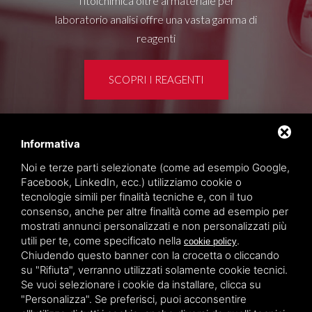
Titolchimica oltre al materiale per
laboratorio analisi offre una vasta gamma di
reagenti
SCOPRI I REAGENTI
Informativa
Area clienti
Noi e terze parti selezionate (come ad esempio Google,
Privacy policy
Facebook, LinkedIn, ecc.) utilizziamo cookie o
Sitemap
tecnologie simili per finalità tecniche e, con il tuo
consenso, anche per altre finalità come ad esempio per
mostrati annunci personalizzati e non personalizzati più
TITOLCHIMICA SPA - VIA DELL'ARTIGIANATO, 2
utili per te, come specificato nella
.
cookie policy
(MACROAREA) 45030 VILLAMARZANA (RO) ITALY,
Chiudendo questo banner con la crocetta o cliccando
TEL +39 0425 492644. P.I. 00748970290
su "Rifiuta", verranno utilizzati solamente cookie tecnici.
Se vuoi selezionare i cookie da installare, clicca su
"Personalizza". Se preferisci, puoi acconsentire