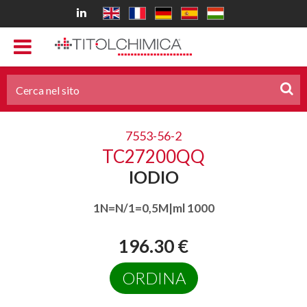
7553-56-2
TC27200QQ
IODIO
1N=N/1=0,5M|ml 1000
196.30 €
ORDINA