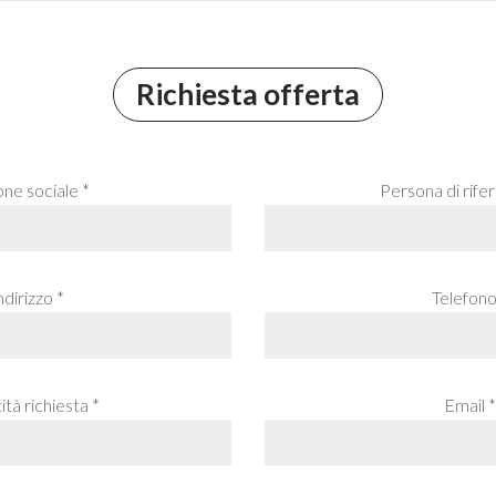
Richiesta offerta
one sociale *
Persona di rife
ndirizzo *
Telefono
tà richiesta *
Email *