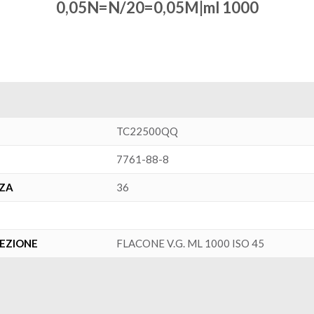
0,05N=N/20=0,05M|ml 1000
TC22500QQ
7761-88-8
NZA
36
FEZIONE
FLACONE V.G. ML 1000 ISO 45