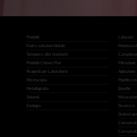
Prodotti
Labware
Fiale e soluzioni titolate
Monouso da
Tamponi e altri standard
Campiona
Prodotti Chimici Puri
Filtrazione
Reagenti per Laboratorio
Agitazione
Microscopia
Pipette e m
Metallografia
Burette
Solventi
Misurazio
Enologia
Sicurezza
Sistemi pe
Consumabili
Consumabili