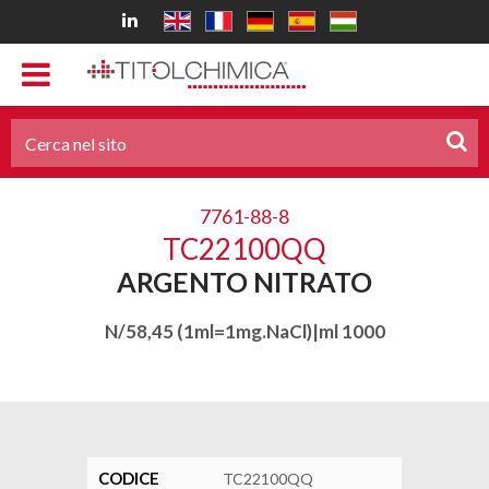
7761-88-8
TC22100QQ
ARGENTO NITRATO
N/58,45 (1ml=1mg.NaCl)|ml 1000
CODICE
TC22100QQ