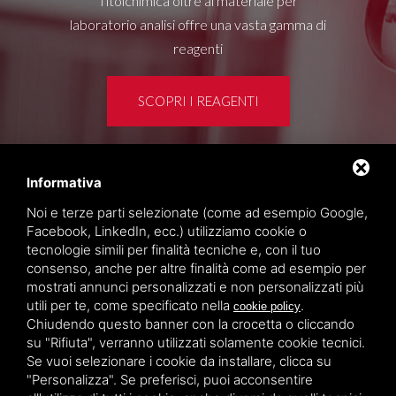
Titolchimica oltre al materiale per
laboratorio analisi offre una vasta gamma di
reagenti
SCOPRI I REAGENTI
Informativa
Area clienti
Noi e terze parti selezionate (come ad esempio Google,
Privacy policy
Facebook, LinkedIn, ecc.) utilizziamo cookie o
Sitemap
tecnologie simili per finalità tecniche e, con il tuo
consenso, anche per altre finalità come ad esempio per
mostrati annunci personalizzati e non personalizzati più
TITOLCHIMICA SPA - VIA DELL'ARTIGIANATO, 2
utili per te, come specificato nella
.
cookie policy
(MACROAREA) 45030 VILLAMARZANA (RO) ITALY,
Chiudendo questo banner con la crocetta o cliccando
TEL +39 0425 492644. P.I. 00748970290
su "Rifiuta", verranno utilizzati solamente cookie tecnici.
Se vuoi selezionare i cookie da installare, clicca su
"Personalizza". Se preferisci, puoi acconsentire