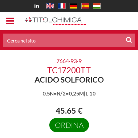
7664-93-9
TC17200TT
ACIDO SOLFORICO
0,5N=N/2=0,25M|L 10
45.65 €
ORDINA