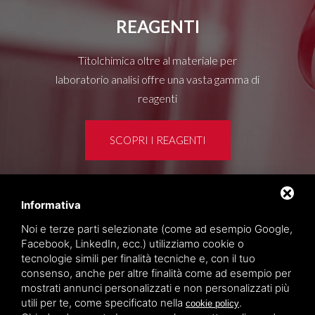
REAGENTI
Titolchimica oltre al materiale per
laboratorio analisi offre una vasta gamma di
reagenti
SCOPRI I REAGENTI
Informativa
Area clienti
Noi e terze parti selezionate (come ad esempio Google,
Privacy policy
Facebook, LinkedIn, ecc.) utilizziamo cookie o
Sitemap
tecnologie simili per finalità tecniche e, con il tuo
consenso, anche per altre finalità come ad esempio per
mostrati annunci personalizzati e non personalizzati più
TITOLCHIMICA SPA - VIA DELL'ARTIGIANATO, 2
utili per te, come specificato nella
.
cookie policy
(MACROAREA) 45030 VILLAMARZANA (RO) ITALY,