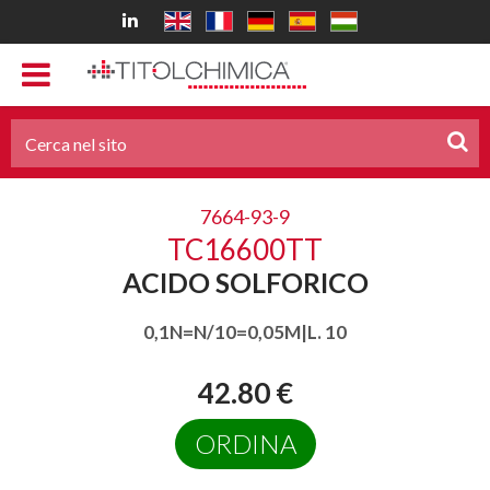
7664-93-9
TC16600TT
ACIDO SOLFORICO
0,1N=N/10=0,05M|L. 10
42.80 €
ORDINA