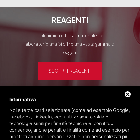
REAGENTI
Titolchimica oltre al materiale per
laboratorio analisi offre una vasta gamma di
reagenti
SCOPRI I REAGENTI
Informativa
Area clienti
Noi e terze parti selezionate (come ad esempio Google,
Privacy policy
Facebook, LinkedIn, ecc.) utilizziamo cookie o
Sitemap
tecnologie simili per finalità tecniche e, con il tuo
consenso, anche per altre finalità come ad esempio per
mostrati annunci personalizzati e non personalizzati più
TITOLCHIMICA SPA - VIA DELL'ARTIGIANATO, 2