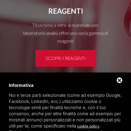
REAGENTI
Titolchimica oltre al materiale per
laboratorio analisi offre una vasta gamma di
reagenti
SCOPRI I REAGENTI
Informativa
Area clienti
Noi e terze parti selezionate (come ad esempio Google,
Privacy policy
Facebook, LinkedIn, ecc.) utilizziamo cookie o
Sitemap
tecnologie simili per finalità tecniche e, con il tuo
consenso, anche per altre finalità come ad esempio per
mostrati annunci personalizzati e non personalizzati più
TITOLCHIMICA SPA - VIA DELL'ARTIGIANATO, 2
utili per te, come specificato nella
.
cookie policy
(MACROAREA) 45030 VILLAMARZANA (RO) ITALY,