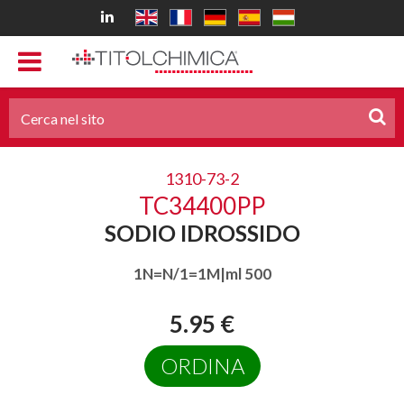
1310-73-2
TC34400PP
SODIO IDROSSIDO
1N=N/1=1M|ml 500
5.95 €
ORDINA