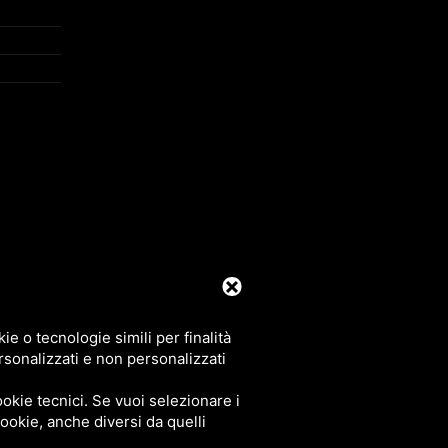
39 0425 492644. P.I. 00748970290
e o tecnologie simili per finalità
rsonalizzati e non personalizzati
okie tecnici. Se vuoi selezionare i
 cookie, anche diversi da quelli