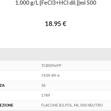
1,000 g/L [FeCl3+HCl dil.]|ml 500
18.95 €
TC800FePP
7439-89-6
NZA
36
1789
FEZIONE
FLACONE B.S.POL. ML 500 NEUTRO