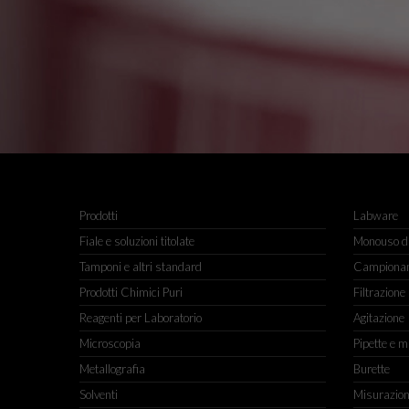
Prodotti
Labware
Fiale e soluzioni titolate
Monouso da
Tamponi e altri standard
Campiona
Prodotti Chimici Puri
Filtrazione
Reagenti per Laboratorio
Agitazione
Microscopia
Pipette e m
Metallografia
Burette
Solventi
Misurazio