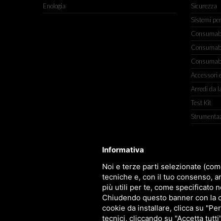
Enologia
Sicurezza
Sistemi pe
Consumabili
Consumabili
Consumabil
Accessori e
Arredi da l
Test Kit
Strumenta
Informativa
TITOLCHIMICA SPA - VIA DELL'ART
Noi e terze parti selezionate (com
tecniche e, con il tuo consenso, a
più utili per te, come specificato n
Chiudendo questo banner con la cro
cookie da installare, clicca su "Per
tecnici, cliccando su "Accetta tutti