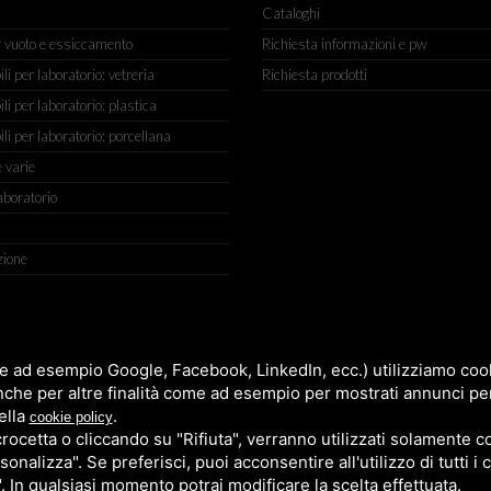
Cataloghi
r vuoto e essiccamento
Richiesta informazioni e pw
 per laboratorio: vetreria
Richiesta prodotti
 per laboratorio: plastica
i per laboratorio: porcellana
 varie
aboratorio
zione
IGIANATO, 2 (MACROAREA) 45030 VILLAMARZANA (RO) ITALY, TEL +
e ad esempio Google, Facebook, LinkedIn, ecc.) utilizziamo cooki
nche per altre finalità come ad esempio per mostrati annunci pe
ella
.
cookie policy
cetta o cliccando su "Rifiuta", verranno utilizzati solamente co
sonalizza". Se preferisci, puoi acconsentire all'utilizzo di tutti i
". In qualsiasi momento potrai modificare la scelta effettuata.